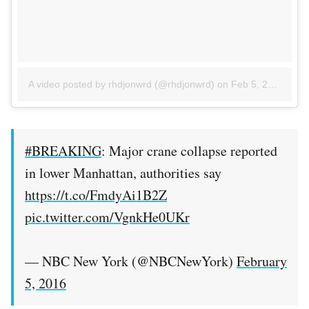
A video posted by rhdjonwrd (@rhdjonwrd)
on
Feb 5, 2016 at 5:42am PST
#BREAKING
: Major crane collapse reported
in lower Manhattan, authorities say
https://t.co/FmdyAi1B2Z
pic.twitter.com/VgnkHe0UKr
— NBC New York (@NBCNewYork)
February
5, 2016