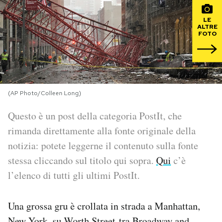
PODCAST
LE
ALTRE
FOTO
NEWSLETTER
I MIEI PREFERITI
(AP Photo/Colleen Long)
Questo è un post della categoria PostIt, che
SHOP
rimanda direttamente alla fonte originale della
notizia: potete leggerne il contenuto sulla fonte
CALENDARIO
stessa cliccando sul titolo qui sopra.
Qui
c’è
l’elenco di tutti gli ultimi PostIt.
AREA PERSONALE
Una grossa gru è crollata in strada a Manhattan,
Area Personale
Newsletter
New York, su Worth Street tra Broadway and