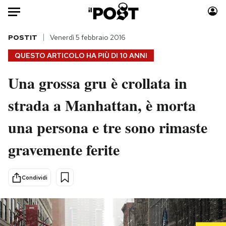
Auto
POSTIT
Venerdì 5 febbraio 2016
QUESTO ARTICOLO HA PIÙ DI
10 ANNI
HOME
Una grossa gru è crollata in
Italia
Moda
strada a Manhattan, è morta
Mondo
Libri
Politica
Consumismi
una persona e tre sono rimaste
Tecnologia
Storie/Idee
Internet
Ok Boomer!
gravemente ferite
Scienza
Media
Cultura
Europa
Condividi
Economia
Altrecose
Sport
Mondiali calcio 2026