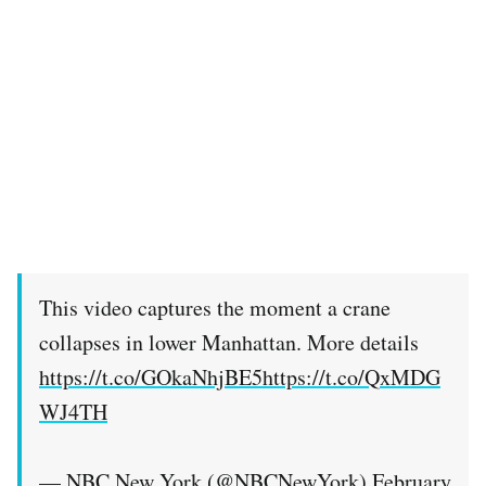
This video captures the moment a crane
collapses in lower Manhattan. More details
https://t.co/GOkaNhjBE5
https://t.co/QxMDG
WJ4TH
— NBC New York (@NBCNewYork)
February