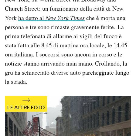
Notifiche mobile
Church Street: un funzionario della città di New
Regala il Post
York
ha detto al
New York Times
che è morta una
Hai bisogno di aiuto?
persona e tre sono rimaste gravemente ferite. La
Esci
prima telefonata di allarme ai vigili del fuoco è
stata fatta alle 8.45 di mattina ora locale, le 14.45
ora italiana. I soccorsi sono ancora in corso e le
notizie stanno arrivando man mano. Crollando, la
gru ha schiacciato diverse auto parcheggiate lungo
la strada.