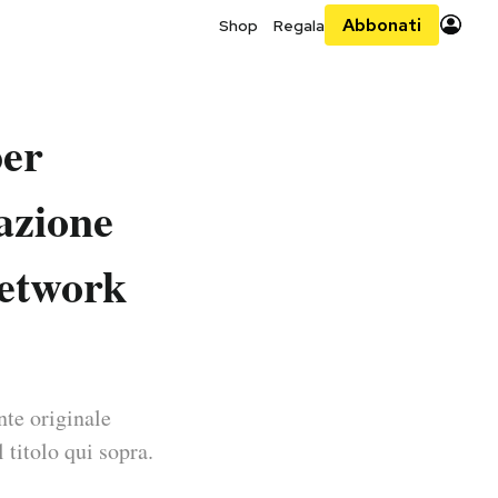
Abbonati
Shop
Regala
per
razione
 network
nte originale
 titolo qui sopra.