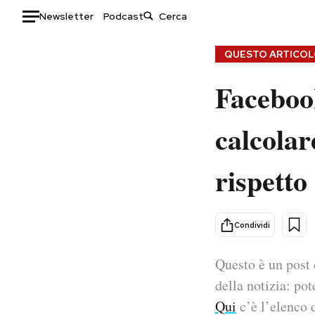
Newsletter
Podcast
Auto
QUESTO ARTICOLO
Faceboo
HOME
Italia
Moda
calcolar
Mondo
Libri
Politica
Consumismi
rispetto 
Tecnologia
Storie/Idee
Internet
Ok Boomer!
Scienza
Media
Condividi
Cultura
Europa
Economia
Altrecose
Questo è un post 
Sport
Mondiali calcio 2026
della notizia: pot
Qui
c’è l’elenco d