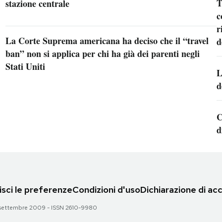
T
stazione centrale
c
r
La Corte Suprema americana ha deciso che il “travel
d
ban” non si applica per chi ha già dei parenti negli
Stati Uniti
L
d
C
d
sci le preferenze
Condizioni d'uso
Dichiarazione di acc
 28 settembre 2009 - ISSN 2610-9980