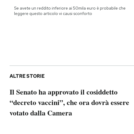
Notifiche mobile
Se avete un reddito inferiore ai 50mila euro è probabile che
Regala il Post
leggere questo articolo vi causi sconforto
Hai bisogno di aiuto?
Esci
ALTRE STORIE
Il Senato ha approvato il cosiddetto
“decreto vaccini”, che ora dovrà essere
votato dalla Camera