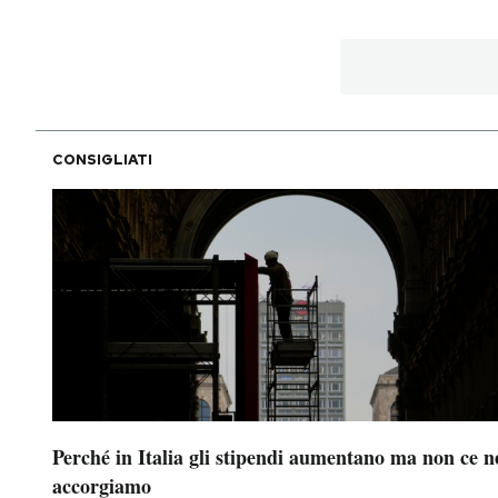
PODCAST
NEWSLETTER
CONSIGLIATI
I MIEI PREFERITI
SHOP
CALENDARIO
AREA PERSONALE
Perché in Italia gli stipendi aumentano ma non ce n
Area Personale
accorgiamo
Newsletter