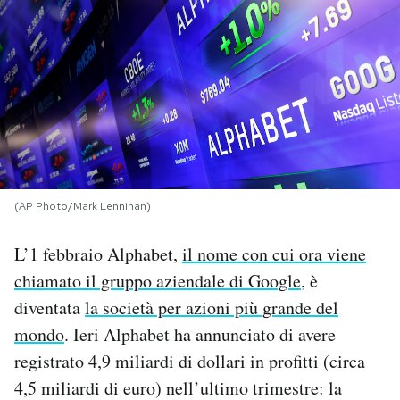
PODCAST
NEWSLETTER
I MIEI PREFERITI
(AP Photo/Mark Lennihan)
SHOP
L’1 febbraio Alphabet,
il nome con cui ora viene
CALENDARIO
chiamato il gruppo aziendale di Google
, è
diventata
la società per azioni più grande del
AREA PERSONALE
mondo
. Ieri Alphabet ha annunciato di avere
registrato 4,9 miliardi di dollari in profitti (circa
Area Personale
4,5 miliardi di euro) nell’ultimo trimestre: la
Newsletter