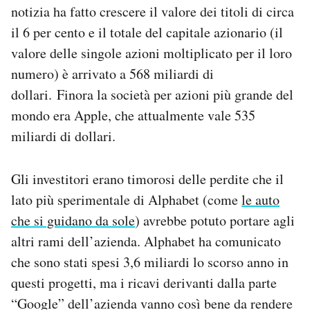
notizia ha fatto crescere il valore dei titoli di circa
Notifiche mobile
Regala il Post
il 6 per cento e il totale del capitale azionario (il
Hai bisogno di aiuto?
valore delle singole azioni moltiplicato per il loro
Esci
numero) è arrivato a 568 miliardi di
dollari. Finora la società per azioni più grande del
mondo era Apple, che attualmente vale 535
miliardi di dollari.
Gli investitori erano timorosi delle perdite che il
lato più sperimentale di Alphabet (come
le auto
che si guidano da sole
) avrebbe potuto portare agli
altri rami dell’azienda. Alphabet ha comunicato
che sono stati spesi 3,6 miliardi lo scorso anno in
questi progetti, ma i ricavi derivanti dalla parte
“Google” dell’azienda vanno così bene da rendere