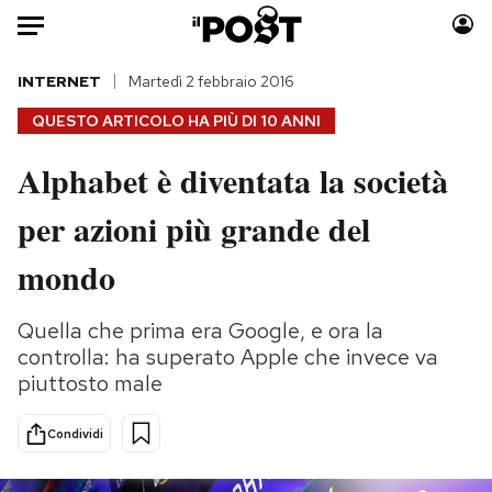
Auto
INTERNET
Martedì 2 febbraio 2016
QUESTO ARTICOLO HA PIÙ DI
10 ANNI
HOME
Alphabet è diventata la società
Italia
Moda
per azioni più grande del
Mondo
Libri
Politica
Consumismi
mondo
Tecnologia
Storie/Idee
Internet
Ok Boomer!
Quella che prima era Google, e ora la
Scienza
Media
controlla: ha superato Apple che invece va
Cultura
Europa
piuttosto male
Economia
Altrecose
Condividi
Sport
Mondiali calcio 2026