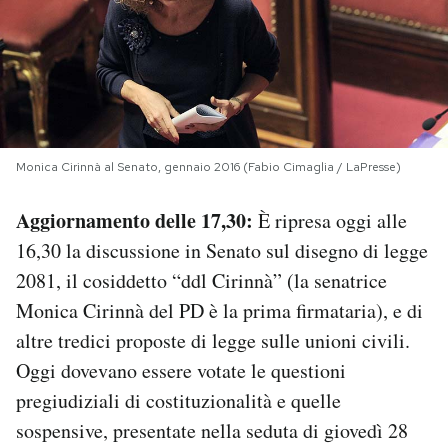
PODCAST
NEWSLETTER
Monica Cirinnà al Senato, gennaio 2016 (Fabio Cimaglia / LaPresse)
I MIEI PREFERITI
Aggiornamento delle 17,30:
È ripresa oggi alle
SHOP
16,30 la discussione in Senato sul disegno di legge
2081, il cosiddetto “ddl Cirinnà” (la senatrice
CALENDARIO
Monica Cirinnà del PD è la prima firmataria), e di
altre tredici proposte di legge sulle unioni civili.
Oggi dovevano essere votate le questioni
AREA PERSONALE
pregiudiziali di costituzionalità e quelle
Area Personale
sospensive, presentate nella seduta di giovedì 28
Newsletter