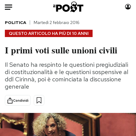
Auto
POLITICA
Martedì 2 febbraio 2016
QUESTO ARTICOLO HA PIÙ DI
10 ANNI
HOME
I primi voti sulle unioni civili
Italia
Moda
Mondo
Libri
Il Senato ha respinto le questioni pregiudiziali
Politica
Consumismi
di costituzionalità e le questioni sospensive al
Tecnologia
Storie/Idee
ddl Cirinnà, poi è cominciata la discussione
generale
Internet
Ok Boomer!
Scienza
Media
Condividi
Cultura
Europa
Economia
Altrecose
Sport
Mondiali calcio 2026