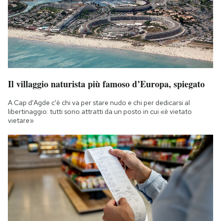
Il villaggio naturista più famoso d’Europa, spiegato
A Cap d'Agde c'è chi va per stare nudo e chi per dedicarsi al
libertinaggio: tutti sono attratti da un posto in cui «è vietato
vietare»