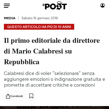
Auto
MEDIA
Sabato 16 gennaio 2016
QUESTO ARTICOLO HA PIÙ DI
10 ANNI
HOME
Il primo editoriale da direttore
Italia
Moda
di Mario Calabresi su
Mondo
Libri
Politica
Consumismi
Repubblica
Tecnologia
Storie/Idee
Internet
Ok Boomer!
Calabresi dice di voler "selezionare" senza
Scienza
Media
aggiungere emozioni o indignazione gratuita e
Cultura
Europa
promette di accettare critiche e correzioni
Economia
Altrecose
Condividi
Sport
Mondiali calcio 2026