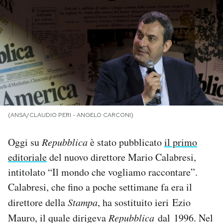
PODCAST
NEWSLETTER
I MIEI PREFERITI
(ANSA/CLAUDIO PERI - ANGELO CARCONI)
SHOP
Oggi su
Repubblica
è stato pubblicato
il primo
CALENDARIO
editoriale
del nuovo direttore Mario Calabresi,
intitolato “Il mondo che vogliamo raccontare”.
AREA PERSONALE
Calabresi, che fino a poche settimane fa era il
direttore della
Stampa
, ha sostituito ieri Ezio
Area Personale
Mauro, il quale dirigeva
Repubblica
dal 1996. Nel
Newsletter