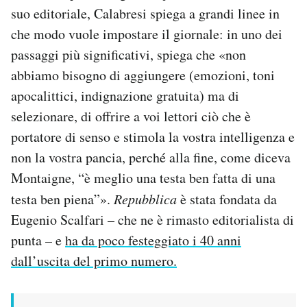
suo editoriale, Calabresi spiega a grandi linee in
Notifiche mobile
Regala il Post
che modo vuole impostare il giornale: in uno dei
Hai bisogno di aiuto?
passaggi più significativi, spiega che «non
Esci
abbiamo bisogno di aggiungere (emozioni, toni
apocalittici, indignazione gratuita) ma di
selezionare, di offrire a voi lettori ciò che è
portatore di senso e stimola la vostra intelligenza e
non la vostra pancia, perché alla fine, come diceva
Montaigne, “è meglio una testa ben fatta di una
testa ben piena”».
Repubblica
è stata fondata da
Eugenio Scalfari – che ne è rimasto editorialista di
punta – e
ha da poco festeggiato i 40 anni
dall’uscita del primo numero.