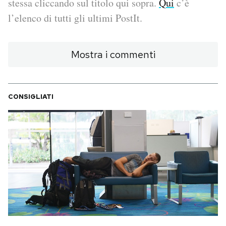
stessa cliccando sul titolo qui sopra.
Qui
c’è
l’elenco di tutti gli ultimi PostIt.
PODCAST
Mostra i commenti
NEWSLETTER
I MIEI PREFERITI
CONSIGLIATI
SHOP
CALENDARIO
AREA PERSONALE
Area Personale
Newsletter