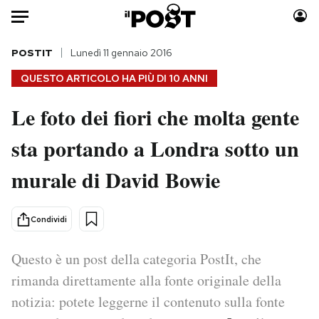
Auto
POSTIT
Lunedì 11 gennaio 2016
QUESTO ARTICOLO HA PIÙ DI
10 ANNI
HOME
Le foto dei fiori che molta gente
Italia
Moda
sta portando a Londra sotto un
Mondo
Libri
Politica
Consumismi
murale di David Bowie
Tecnologia
Storie/Idee
Internet
Ok Boomer!
Condividi
Scienza
Media
Cultura
Europa
Questo è un post della categoria PostIt, che
Economia
Altrecose
rimanda direttamente alla fonte originale della
Sport
Mondiali calcio 2026
notizia: potete leggerne il contenuto sulla fonte