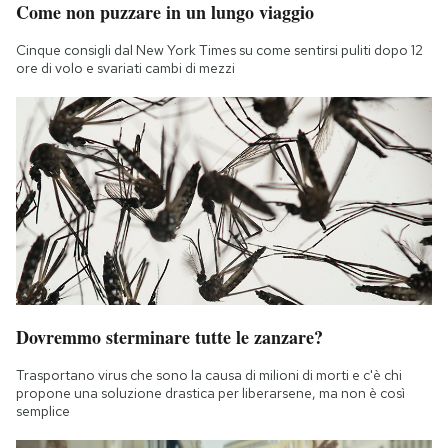
Come non puzzare in un lungo viaggio
Notifiche mobile
Regala il Post
Cinque consigli dal New York Times su come sentirsi puliti dopo 12
Hai bisogno di aiuto?
ore di volo e svariati cambi di mezzi
Esci
Dovremmo sterminare tutte le zanzare?
Trasportano virus che sono la causa di milioni di morti e c'è chi
propone una soluzione drastica per liberarsene, ma non è così
semplice