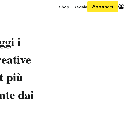
Abbonati
Shop
Regala
gi i
reative
t più
nte dai