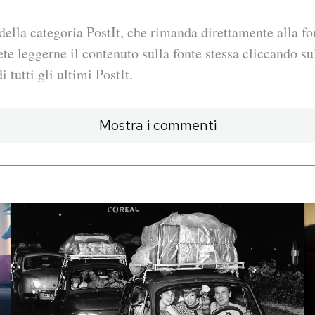
della categoria PostIt, che rimanda direttamente alla fo
ete leggerne il contenuto sulla fonte stessa cliccando sul
i tutti gli ultimi PostIt.
Mostra i commenti