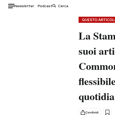
Newsletter
Podcast
Auto
QUESTO ARTICOLO
La Stam
HOME
Italia
Moda
suoi art
Mondo
Libri
Politica
Consumismi
Commons
Tecnologia
Storie/Idee
Internet
Ok Boomer!
flessibi
Scienza
Media
Cultura
Europa
quotidia
Economia
Altrecose
Sport
Mondiali calcio 2026
Condividi