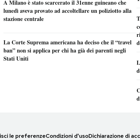
A Milano è stato scarcerato il 31enne guineano che
lunedì aveva provato ad accoltellare un poliziotto alla
T
stazione centrale
c
r
La Corte Suprema americana ha deciso che il “travel
d
ban” non si applica per chi ha già dei parenti negli
Stati Uniti
L
d
C
d
sci le preferenze
Condizioni d'uso
Dichiarazione di acc