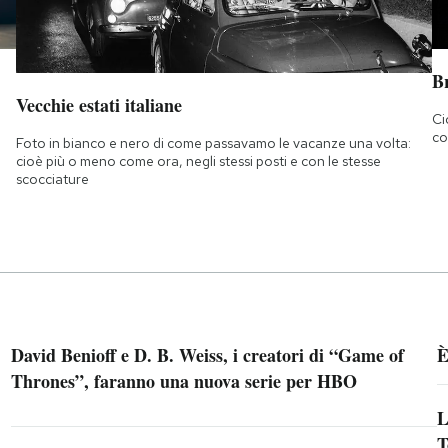
B
Vecchie estati italiane
Ci
co
Foto in bianco e nero di come passavamo le vacanze una volta:
cioè più o meno come ora, negli stessi posti e con le stesse
scocciature
David Benioff e D. B. Weiss, i creatori di “Game of
È
Thrones”, faranno una nuova serie per HBO
L
T