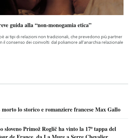
reve guida alla “non-monogamia etica”
oè ai tipi di relazioni non tradizionali, che prevedono più partner
n il consenso dei coinvolti: dal poliamore all'anarchia relazionale
 morto lo storico e romanziere francese Max Gallo
o sloveno Primož Roglič ha vinto la 17ª tappa del
our de France, da La Mure a Serre Chevalier