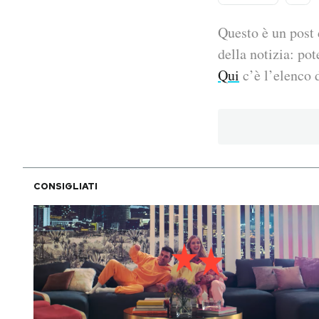
PODCAST
Questo è un post 
della notizia: pot
Qui
c’è l’elenco d
NEWSLETTER
I MIEI PREFERITI
SHOP
CONSIGLIATI
CALENDARIO
AREA PERSONALE
Area Personale
Newsletter