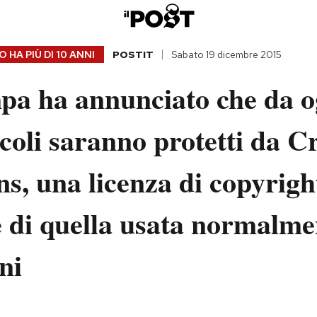
 HA PIÙ DI
10 ANNI
POSTIT
Sabato 19 dicembre 2015
pa ha annunciato che da og
icoli saranno protetti da C
, una licenza di copyrigh
le di quella usata normalme
ni