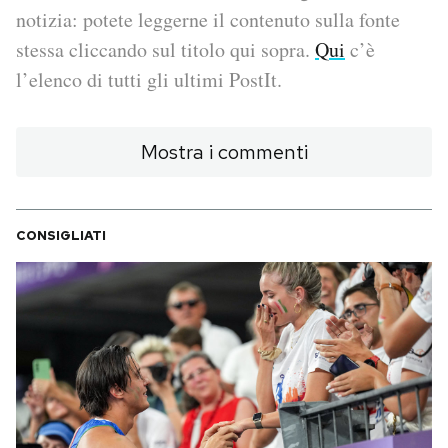
notizia: potete leggerne il contenuto sulla fonte
PODCAST
stessa cliccando sul titolo qui sopra.
Qui
c’è
l’elenco di tutti gli ultimi PostIt.
NEWSLETTER
Mostra i commenti
I MIEI PREFERITI
CONSIGLIATI
SHOP
CALENDARIO
AREA PERSONALE
Area Personale
Newsletter