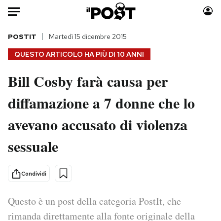
Auto
POSTIT
Martedì 15 dicembre 2015
QUESTO ARTICOLO HA PIÙ DI
10 ANNI
HOME
Bill Cosby farà causa per
Italia
Moda
diffamazione a 7 donne che lo
Mondo
Libri
Politica
Consumismi
avevano accusato di violenza
Tecnologia
Storie/Idee
Internet
Ok Boomer!
sessuale
Scienza
Media
Cultura
Europa
Condividi
Economia
Altrecose
Sport
Mondiali calcio 2026
Questo è un post della categoria PostIt, che
rimanda direttamente alla fonte originale della