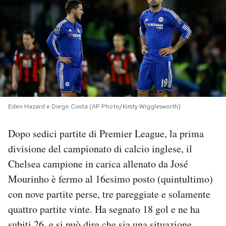
PODCAST
NEWSLETTER
I MIEI PREFERITI
Eden Hazard e Diego Costa (AP Photo/Kirsty Wigglesworth)
SHOP
Dopo sedici partite di Premier League, la prima
divisione del campionato di calcio inglese, il
CALENDARIO
Chelsea campione in carica allenato da José
Mourinho è fermo al 16esimo posto (quintultimo)
AREA PERSONALE
con nove partite perse, tre pareggiate e solamente
quattro partite vinte. Ha segnato 18 gol e ne ha
Area Personale
Newsletter
subiti 26, e si può dire che sia una situazione