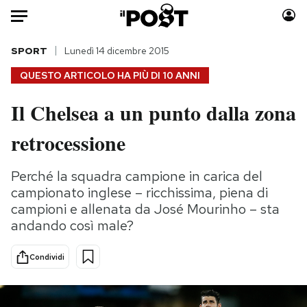
Auto
SPORT
Lunedì 14 dicembre 2015
QUESTO ARTICOLO HA PIÙ DI
10 ANNI
HOME
Il Chelsea a un punto dalla zona
Italia
Moda
retrocessione
Mondo
Libri
Politica
Consumismi
Perché la squadra campione in carica del
Tecnologia
Storie/Idee
campionato inglese – ricchissima, piena di
Internet
Ok Boomer!
campioni e allenata da José Mourinho – sta
Scienza
Media
andando così male?
Cultura
Europa
Economia
Altrecose
Condividi
Sport
Mondiali calcio 2026