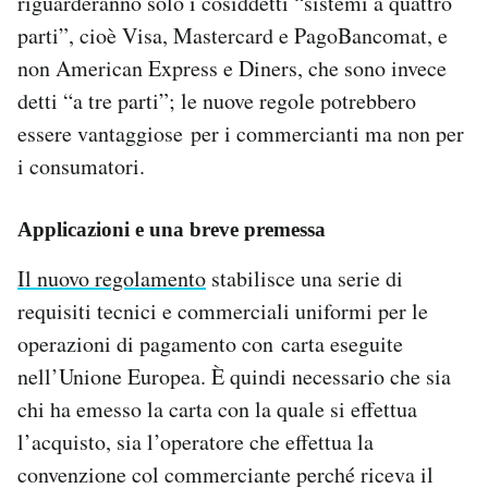
riguarderanno solo i cosiddetti “sistemi a quattro
Notifiche mobile
parti”, cioè Visa, Mastercard e PagoBancomat, e
Regala il Post
non American Express e Diners, che sono invece
Hai bisogno di aiuto?
detti “a tre parti”; le nuove regole potrebbero
Esci
essere vantaggiose per i commercianti ma non per
i consumatori.
Applicazioni e una breve premessa
Il nuovo regolamento
stabilisce una serie di
requisiti tecnici e commerciali uniformi per le
operazioni di pagamento con carta eseguite
nell’Unione Europea. È quindi necessario che sia
chi ha emesso la carta con la quale si effettua
l’acquisto, sia l’operatore che effettua la
convenzione col commerciante perché riceva il