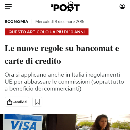
Auto
ECONOMIA
Mercoledì 9 dicembre 2015
QUESTO ARTICOLO HA PIÙ DI
10 ANNI
HOME
Le nuove regole su bancomat e
Italia
Moda
carte di credito
Mondo
Libri
Politica
Consumismi
Ora si applicano anche in Italia i regolamenti
Tecnologia
Storie/Idee
UE per abbassare le commissioni (soprattutto
Internet
Ok Boomer!
a beneficio dei commercianti)
Scienza
Media
Cultura
Europa
Condividi
Economia
Altrecose
Sport
Mondiali calcio 2026