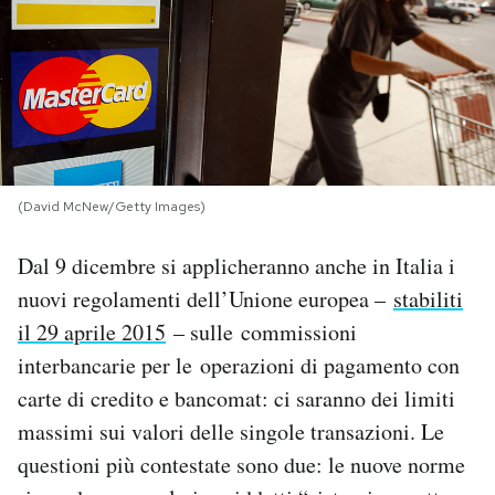
PODCAST
NEWSLETTER
I MIEI PREFERITI
(David McNew/Getty Images)
Dal 9 dicembre si applicheranno anche in Italia i
SHOP
nuovi regolamenti dell’Unione europea –
stabiliti
il 29 aprile 2015
– sulle commissioni
CALENDARIO
interbancarie per le operazioni di pagamento con
carte di credito e bancomat: ci saranno dei limiti
AREA PERSONALE
massimi sui valori delle singole transazioni. Le
Area Personale
questioni più contestate sono due: le nuove norme
Newsletter