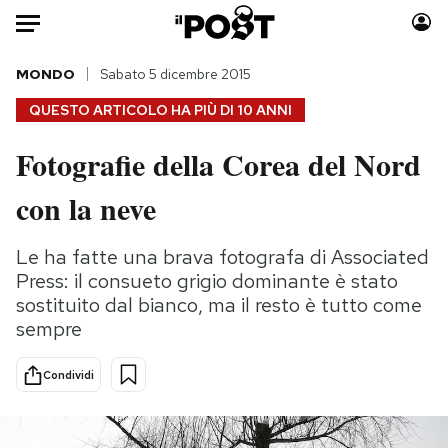
Auto
MONDO
Sabato 5 dicembre 2015
QUESTO ARTICOLO HA PIÙ DI
10 ANNI
HOME
Fotografie della Corea del Nord
Italia
Moda
con la neve
Mondo
Libri
Politica
Consumismi
Le ha fatte una brava fotografa di Associated
Tecnologia
Storie/Idee
Press: il consueto grigio dominante è stato
Internet
Ok Boomer!
sostituito dal bianco, ma il resto è tutto come
Scienza
Media
sempre
Cultura
Europa
Economia
Altrecose
Condividi
Sport
Mondiali calcio 2026