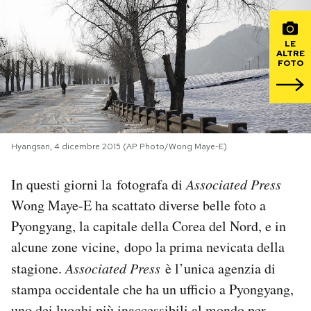
PODCAST
LE
ALTRE
FOTO
NEWSLETTER
I MIEI PREFERITI
Hyangsan, 4 dicembre 2015 (AP Photo/Wong Maye-E)
SHOP
In questi giorni la fotografa di
Associated Press
Wong Maye-E ha scattato diverse belle foto a
CALENDARIO
Pyongyang, la capitale della Corea del Nord, e in
alcune zone vicine, dopo la prima nevicata della
AREA PERSONALE
stagione.
Associated Press
è l’unica agenzia di
Area Personale
stampa occidentale che ha un ufficio a Pyongyang,
Newsletter
uno dei luoghi più inaccessibili al mondo per