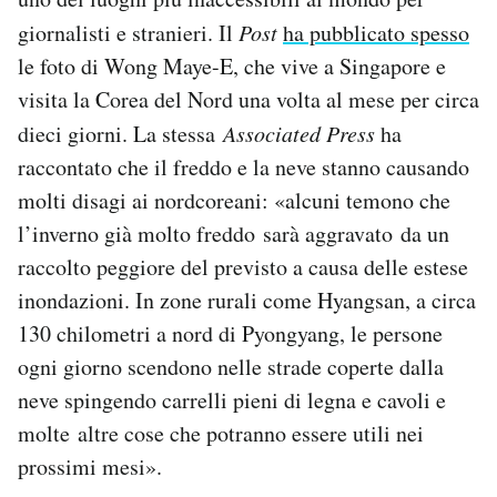
Notifiche mobile
giornalisti e stranieri. Il
Post
ha pubblicato spesso
Regala il Post
le foto di Wong Maye-E, che vive a Singapore e
Hai bisogno di aiuto?
visita la Corea del Nord una volta al mese per circa
Esci
dieci giorni. La stessa
Associated Press
ha
raccontato che il freddo e la neve stanno causando
molti disagi ai nordcoreani: «alcuni temono che
l’inverno già molto freddo sarà aggravato da un
raccolto peggiore del previsto a causa delle estese
inondazioni. In zone rurali come Hyangsan, a circa
130 chilometri a nord di Pyongyang, le persone
ogni giorno scendono nelle strade coperte dalla
neve spingendo carrelli pieni di legna e cavoli e
molte altre cose che potranno essere utili nei
prossimi mesi».