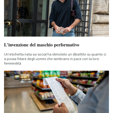
L’invenzione del maschio performativo
Un'etichetta nata sui social ha stimolato un dibattito su quanto ci
si possa fidare degli uomini che sembrano in pace con la loro
femminilità