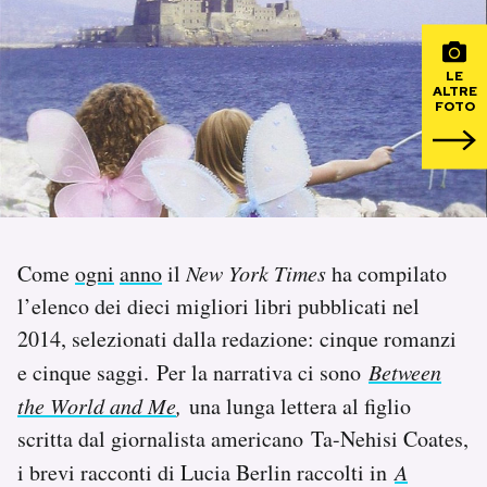
PODCAST
LE
ALTRE
FOTO
NEWSLETTER
I MIEI PREFERITI
SHOP
Come
ogni
anno
il
New York Times
ha compilato
l’elenco dei dieci migliori libri pubblicati nel
CALENDARIO
2014, selezionati dalla redazione: cinque romanzi
e cinque saggi. Per la narrativa ci sono
Between
AREA PERSONALE
the World and Me
,
una lunga lettera al figlio
scritta dal giornalista americano Ta-Nehisi Coates,
Area Personale
i brevi racconti di Lucia Berlin raccolti in
A
Newsletter