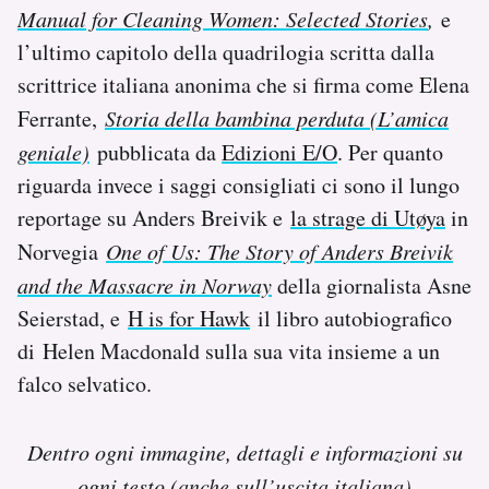
Manual for Cleaning Women: Selected
Stories
,
e
Notifiche mobile
Regala il Post
l’ultimo capitolo della quadrilogia scritta dalla
Hai bisogno di aiuto?
scrittrice italiana anonima che si firma come Elena
Esci
Ferrante,
Storia della bambina perduta (L’amica
geniale)
pubblicata da
Edizioni E/O
. Per quanto
riguarda invece i saggi consigliati ci sono il lungo
reportage su Anders Breivik e
la strage di Utøya
in
Norvegia
One of Us: The Story of Anders Breivik
and the Massacre in Norway
della giornalista Asne
Seierstad, e
H is for Hawk
il libro autobiografico
di
Helen Macdonald sulla sua vita insieme a un
falco selvatico.
Dentro ogni immagine, dettagli e informazioni su
ogni testo (anche sull’uscita italiana)