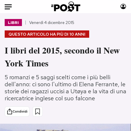
Auto
LIBRI
Venerdì 4 dicembre 2015
QUESTO ARTICOLO HA PIÙ DI
10 ANNI
HOME
I libri del 2015, secondo il New
Italia
Moda
Mondo
Libri
York Times
Politica
Consumismi
Tecnologia
Storie/Idee
5 romanzi e 5 saggi scelti come i più belli
Internet
Ok Boomer!
dell'anno: ci sono l'ultimo di Elena Ferrante, le
storie dei ragazzi uccisi a Utøya e la vita di una
Scienza
Media
ricercatrice inglese col suo falcone
Cultura
Europa
Economia
Altrecose
Condividi
Sport
Mondiali calcio 2026