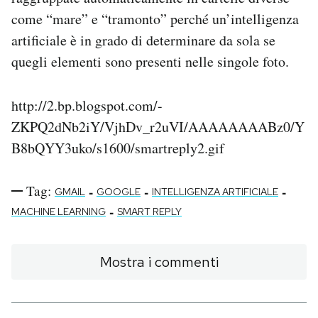
come “mare” e “tramonto” perché un’intelligenza
artificiale è in grado di determinare da sola se
quegli elementi sono presenti nelle singole foto.
http://2.bp.blogspot.com/-
ZKPQ2dNb2iY/VjhDv_r2uVI/AAAAAAAABz0/Y
B8bQYY3uko/s1600/smartreply2.gif
Tag:
-
-
-
GMAIL
GOOGLE
INTELLIGENZA ARTIFICIALE
-
MACHINE LEARNING
SMART REPLY
Mostra i commenti