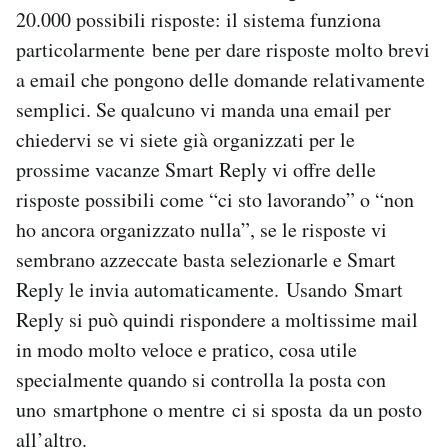
20.000 possibili risposte: il sistema funziona
Notifiche mobile
Regala il Post
particolarmente bene per dare risposte molto brevi
Hai bisogno di aiuto?
a email che pongono delle domande relativamente
Esci
semplici. Se qualcuno vi manda una email per
chiedervi se vi siete già organizzati per le
prossime vacanze Smart Reply vi offre delle
risposte possibili come “ci sto lavorando” o “non
ho ancora organizzato nulla”, se le risposte vi
sembrano azzeccate basta selezionarle e Smart
Reply le invia automaticamente. Usando Smart
Reply si può quindi rispondere a moltissime mail
in modo molto veloce e pratico, cosa utile
specialmente quando si controlla la posta con
uno smartphone o mentre ci si sposta da un posto
all’altro.