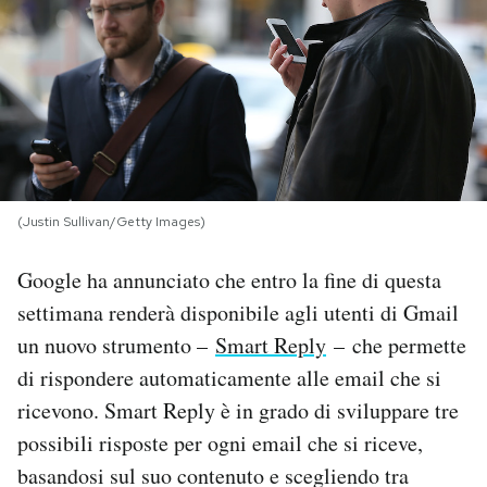
PODCAST
NEWSLETTER
I MIEI PREFERITI
(Justin Sullivan/Getty Images)
SHOP
Google ha annunciato che entro la fine di questa
settimana renderà disponibile agli utenti di Gmail
CALENDARIO
un nuovo strumento –
Smart Reply
– che permette
di rispondere automaticamente alle email che si
AREA PERSONALE
ricevono. Smart Reply è in grado di sviluppare tre
possibili risposte per ogni email che si riceve,
Area Personale
basandosi sul suo contenuto e scegliendo tra
Newsletter