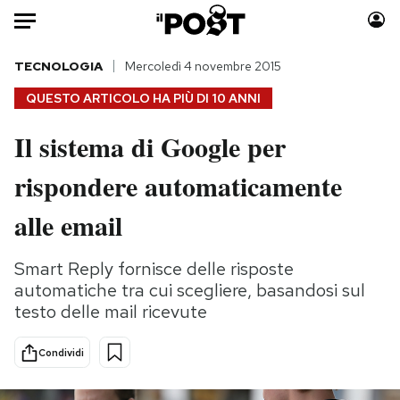
Auto
TECNOLOGIA
Mercoledì 4 novembre 2015
QUESTO ARTICOLO HA PIÙ DI
10 ANNI
HOME
Il sistema di Google per
Italia
Moda
rispondere automaticamente
Mondo
Libri
Politica
Consumismi
alle email
Tecnologia
Storie/Idee
Internet
Ok Boomer!
Smart Reply fornisce delle risposte
Scienza
Media
automatiche tra cui scegliere, basandosi sul
Cultura
Europa
testo delle mail ricevute
Economia
Altrecose
Condividi
Sport
Mondiali calcio 2026