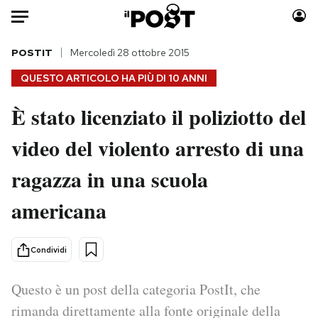
Auto
POSTIT
Mercoledì 28 ottobre 2015
QUESTO ARTICOLO HA PIÙ DI
10 ANNI
HOME
È stato licenziato il poliziotto del
Italia
Moda
video del violento arresto di una
Mondo
Libri
Politica
Consumismi
ragazza in una scuola
Tecnologia
Storie/Idee
Internet
Ok Boomer!
americana
Scienza
Media
Cultura
Europa
Condividi
Economia
Altrecose
Sport
Mondiali calcio 2026
Questo è un post della categoria PostIt, che
rimanda direttamente alla fonte originale della