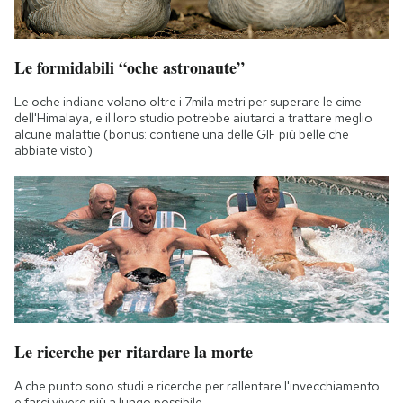
Notifiche mobile
Regala il Post
Hai bisogno di aiuto?
Le formidabili “oche astronaute”
Esci
Le oche indiane volano oltre i 7mila metri per superare le cime
dell'Himalaya, e il loro studio potrebbe aiutarci a trattare meglio
alcune malattie (bonus: contiene una delle GIF più belle che
abbiate visto)
Le ricerche per ritardare la morte
A che punto sono studi e ricerche per rallentare l'invecchiamento
e farci vivere più a lungo possibile