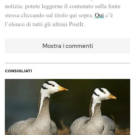
notizia: potete leggerne il contenuto sulla fonte
PODCAST
stessa cliccando sul titolo qui sopra.
Qui
c’è
l’elenco di tutti gli ultimi PostIt.
NEWSLETTER
Mostra i commenti
I MIEI PREFERITI
CONSIGLIATI
SHOP
CALENDARIO
AREA PERSONALE
Area Personale
Newsletter