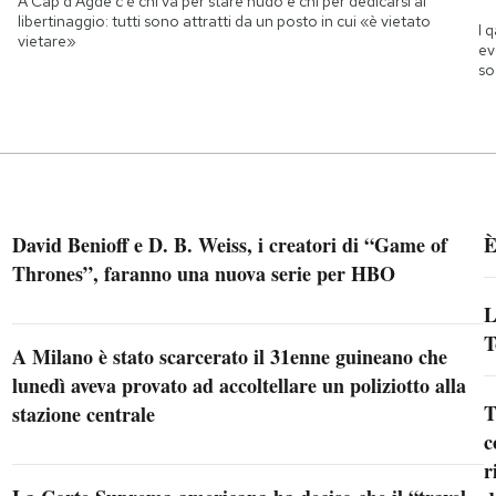
A Cap d'Agde c'è chi va per stare nudo e chi per dedicarsi al
libertinaggio: tutti sono attratti da un posto in cui «è vietato
I 
vietare»
ev
so
David Benioff e D. B. Weiss, i creatori di “Game of
È
Thrones”, faranno una nuova serie per HBO
L
T
A Milano è stato scarcerato il 31enne guineano che
lunedì aveva provato ad accoltellare un poliziotto alla
T
stazione centrale
c
r