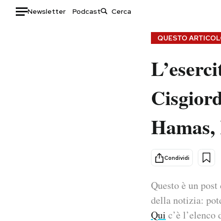
Newsletter
Podcast
Auto
QUESTO ARTICOLO
L’eserci
HOME
Italia
Moda
Cisgiord
Mondo
Libri
Politica
Consumismi
Hamas, 
Tecnologia
Storie/Idee
Internet
Ok Boomer!
Scienza
Media
Condividi
Cultura
Europa
Economia
Altrecose
Questo è un post 
Sport
Mondiali calcio 2026
della notizia: pot
Qui
c’è l’elenco d