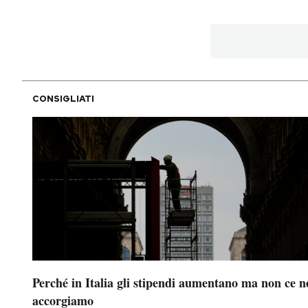
PODCAST
NEWSLETTER
CONSIGLIATI
I MIEI PREFERITI
SHOP
CALENDARIO
AREA PERSONALE
Perché in Italia gli stipendi aumentano ma non ce n
Area Personale
accorgiamo
Newsletter