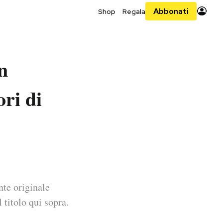
Abbonati
Shop
Regala
n
ri di
nte originale
 titolo qui sopra.