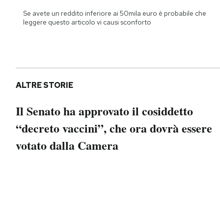
Notifiche mobile
Se avete un reddito inferiore ai 50mila euro è probabile che
Regala il Post
leggere questo articolo vi causi sconforto
Hai bisogno di aiuto?
Esci
ALTRE STORIE
Il Senato ha approvato il cosiddetto
“decreto vaccini”, che ora dovrà essere
votato dalla Camera