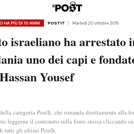
 HA PIÙ DI
10 ANNI
POSTIT
Martedì 20 ottobre 2015
to israeliano ha arrestato i
ania uno dei capi e fondato
Hassan Yousef
della categoria PostIt, che rimanda direttamente alla fo
ete leggerne il contenuto sulla fonte stessa cliccando sul
i tutti gli ultimi PostIt.