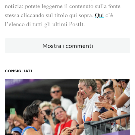
notizia: potete leggerne il contenuto sulla fonte
PODCAST
stessa cliccando sul titolo qui sopra.
Qui
c’è
l’elenco di tutti gli ultimi PostIt.
NEWSLETTER
Mostra i commenti
I MIEI PREFERITI
CONSIGLIATI
SHOP
CALENDARIO
AREA PERSONALE
Area Personale
Newsletter