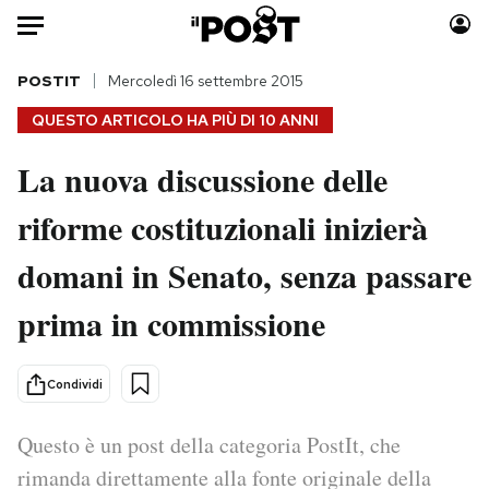
Auto
POSTIT
Mercoledì 16 settembre 2015
QUESTO ARTICOLO HA PIÙ DI
10 ANNI
HOME
La nuova discussione delle
Italia
Moda
riforme costituzionali inizierà
Mondo
Libri
Politica
Consumismi
domani in Senato, senza passare
Tecnologia
Storie/Idee
Internet
Ok Boomer!
prima in commissione
Scienza
Media
Cultura
Europa
Condividi
Economia
Altrecose
Sport
Mondiali calcio 2026
Questo è un post della categoria PostIt, che
rimanda direttamente alla fonte originale della