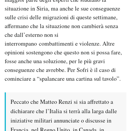
Notifiche mobile
situazione in Siria, ma anche le sue conseguenze
Regala il Post
sulle crisi delle migrazioni di queste settimane,
Hai bisogno di aiuto?
affermano che la situazione non cambierà senza
Esci
che dall’esterno non si
interrompano combattimenti e violenze. Altre
opinioni sostengono che questo non si possa fare,
fosse anche una soluzione, per le più gravi
conseguenze che avrebbe. Per Sofri è il caso di
cominciare a “spalancare una cartina sul tavolo”.
Peccato che Matteo Renzi si sia affrettato a
dichiarare che l’Italia si terrà alla larga dalle
iniziative militari annunciate o discusse in
Francia, nel Regno Unito, in Canada, in