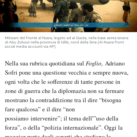
PODCAST
NEWSLETTER
Miliziani del Fronte al Nusra, legato ad al Qaida, nella base aerea siriana
di Abu Zuhour nella provincia di Idlib, nord della Siria (Al-Nusra Front
social media account via AP)
I MIEI PREFERITI
Nella sua rubrica quotidiana sul
Foglio
, Adriano
Sofri pone una questione vecchia e sempre nuova,
SHOP
ogni volta che le sofferenze di tante persone in
zone di guerra che la diplomazia non sa fermare
CALENDARIO
mostrano la contraddizione tra il dire “bisogna
fare qualcosa” e il dire “non
AREA PERSONALE
possiamo intervenire”; il tema dell'”uso della
Area Personale
forza”, o della “polizia internazionale”. Oggi la
Newsletter
maggior parte degli esperti che studiano la