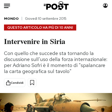
Auto
MONDO
Giovedì 10 settembre 2015
QUESTO ARTICOLO HA PIÙ DI
10 ANNI
HOME
Intervenire in Siria
Italia
Moda
Mondo
Libri
Con quello che succede sta tornando la
Politica
Consumismi
discussione sull'uso della forza internazionale:
Tecnologia
Storie/Idee
per Adriano Sofri è il momento di "spalancare
la carta geografica sul tavolo"
Internet
Ok Boomer!
Scienza
Media
Condividi
Cultura
Europa
Economia
Altrecose
Sport
Mondiali calcio 2026