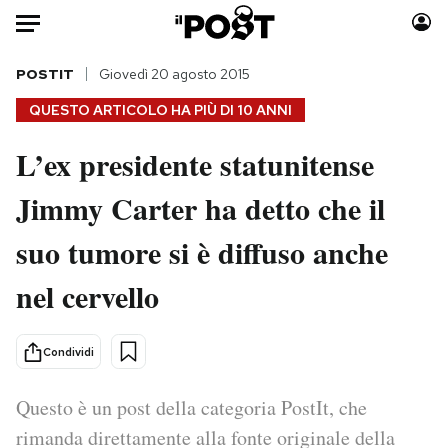
Auto
POSTIT
Giovedì 20 agosto 2015
QUESTO ARTICOLO HA PIÙ DI
10 ANNI
HOME
L’ex presidente statunitense
Italia
Moda
Jimmy Carter ha detto che il
Mondo
Libri
Politica
Consumismi
suo tumore si è diffuso anche
Tecnologia
Storie/Idee
Internet
Ok Boomer!
nel cervello
Scienza
Media
Cultura
Europa
Condividi
Economia
Altrecose
Sport
Mondiali calcio 2026
Questo è un post della categoria PostIt, che
rimanda direttamente alla fonte originale della