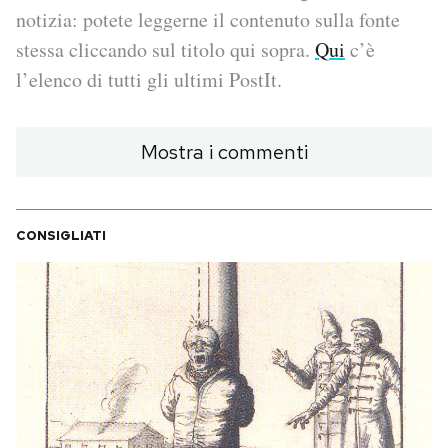
notizia: potete leggerne il contenuto sulla fonte
PODCAST
stessa cliccando sul titolo qui sopra.
Qui
c’è
l’elenco di tutti gli ultimi PostIt.
NEWSLETTER
Mostra i commenti
I MIEI PREFERITI
CONSIGLIATI
SHOP
CALENDARIO
AREA PERSONALE
Area Personale
Newsletter