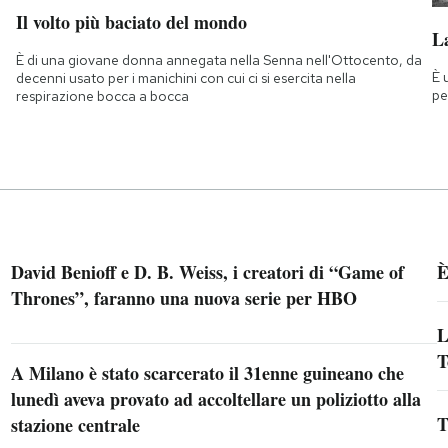
Il volto più baciato del mondo
La
È di una giovane donna annegata nella Senna nell'Ottocento, da
È 
decenni usato per i manichini con cui ci si esercita nella
pe
respirazione bocca a bocca
David Benioff e D. B. Weiss, i creatori di “Game of
È
Thrones”, faranno una nuova serie per HBO
L
T
A Milano è stato scarcerato il 31enne guineano che
lunedì aveva provato ad accoltellare un poliziotto alla
T
stazione centrale