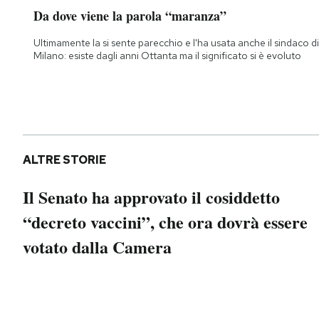
Notifiche mobile
Da dove viene la parola “maranza”
Regala il Post
Ultimamente la si sente parecchio e l'ha usata anche il sindaco di
Hai bisogno di aiuto?
Milano: esiste dagli anni Ottanta ma il significato si è evoluto
Esci
ALTRE STORIE
Il Senato ha approvato il cosiddetto
“decreto vaccini”, che ora dovrà essere
votato dalla Camera