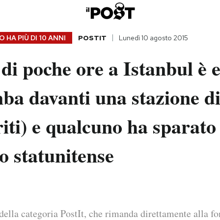
 HA PIÙ DI
10 ANNI
POSTIT
Lunedì 10 agosto 2015
 di poche ore a Istanbul è 
a davanti una stazione di
eriti) e qualcuno ha sparato 
o statunitense
della categoria PostIt, che rimanda direttamente alla fo