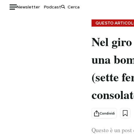
Newsletter
Podcast
Auto
QUESTO ARTICOLO
Nel giro
HOME
Italia
Moda
una bomb
Mondo
Libri
Politica
Consumismi
(sette f
Tecnologia
Storie/Idee
Internet
Ok Boomer!
consolat
Scienza
Media
Cultura
Europa
Economia
Altrecose
Condividi
Sport
Mondiali calcio 2026
Questo è un post 