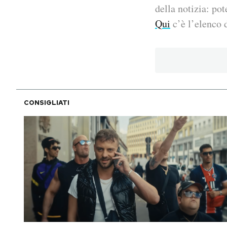
della notizia: pot
PODCAST
Qui
c’è l’elenco d
NEWSLETTER
I MIEI PREFERITI
CONSIGLIATI
SHOP
CALENDARIO
AREA PERSONALE
Area Personale
Newsletter