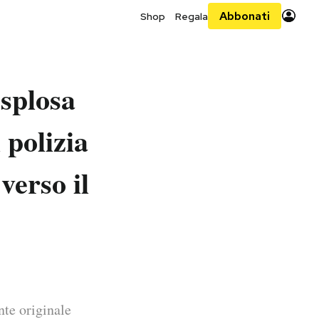
Abbonati
Shop
Regala
esplosa
 polizia
verso il
nte originale