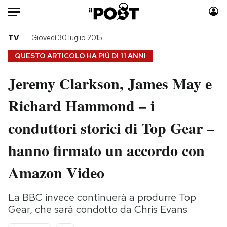
Auto
TV
Giovedì 30 luglio 2015
QUESTO ARTICOLO HA PIÙ DI
11 ANNI
HOME
Jeremy Clarkson, James May e
Italia
Moda
Richard Hammond – i
Mondo
Libri
Politica
Consumismi
conduttori storici di Top Gear –
Tecnologia
Storie/Idee
Internet
Ok Boomer!
hanno firmato un accordo con
Scienza
Media
Amazon Video
Cultura
Europa
Economia
Altrecose
La BBC invece continuerà a produrre Top
Sport
Mondiali calcio 2026
Gear, che sarà condotto da Chris Evans