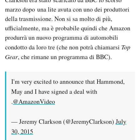
Notifiche mobile
marzo dopo una lite avuta con uno dei produttori
Regala il Post
della trasmissione. Non si sa molto di più,
Hai bisogno di aiuto?
ufficialmente, ma è probabile quindi che Amazon
Esci
produrrà un nuovo programma di automobili
condotto da loro tre (che non potrà chiamarsi
Top
Gear
, che rimane un programma di BBC).
I'm very excited to announce that Hammond,
May and I have signed a deal with
.
@AmazonVideo
— Jeremy Clarkson (@JeremyClarkson)
July
30, 2015