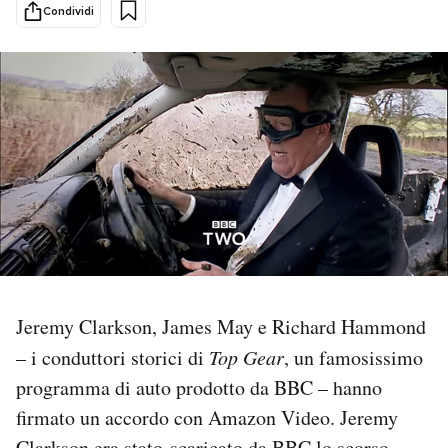
Condividi
PODCAST
NEWSLETTER
I MIEI PREFERITI
SHOP
CALENDARIO
Jeremy Clarkson, James May e Richard Hammond
– i conduttori storici di
Top Gear
, un famosissimo
AREA PERSONALE
programma di auto prodotto da BBC – hanno
Area Personale
firmato un accordo con Amazon Video. Jeremy
Newsletter
Clarkson era stato scaricato da BBC lo scorso