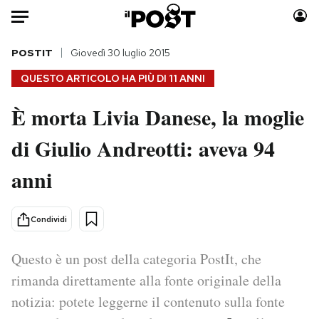
Auto
POSTIT
Giovedì 30 luglio 2015
QUESTO ARTICOLO HA PIÙ DI
11 ANNI
HOME
È morta Livia Danese, la moglie
Italia
Moda
di Giulio Andreotti: aveva 94
Mondo
Libri
Politica
Consumismi
anni
Tecnologia
Storie/Idee
Internet
Ok Boomer!
Condividi
Scienza
Media
Cultura
Europa
Questo è un post della categoria PostIt, che
Economia
Altrecose
rimanda direttamente alla fonte originale della
Sport
Mondiali calcio 2026
notizia: potete leggerne il contenuto sulla fonte