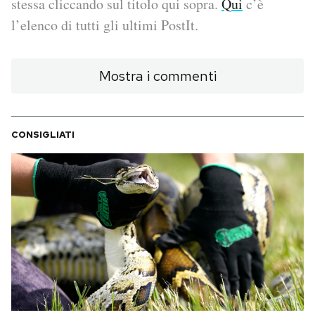
stessa cliccando sul titolo qui sopra.
Qui
c’è
l’elenco di tutti gli ultimi PostIt.
PODCAST
Mostra i commenti
NEWSLETTER
I MIEI PREFERITI
CONSIGLIATI
SHOP
CALENDARIO
AREA PERSONALE
Area Personale
Newsletter