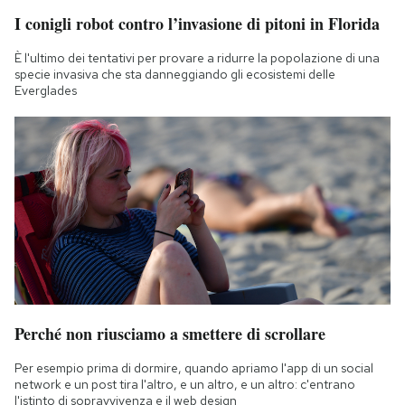
Notifiche mobile
I conigli robot contro l’invasione di pitoni in Florida
Regala il Post
È l'ultimo dei tentativi per provare a ridurre la popolazione di una
Hai bisogno di aiuto?
specie invasiva che sta danneggiando gli ecosistemi delle
Esci
Everglades
Perché non riusciamo a smettere di scrollare
Per esempio prima di dormire, quando apriamo l'app di un social
network e un post tira l'altro, e un altro, e un altro: c'entrano
l'istinto di sopravvivenza e il web design