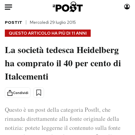
Auto
POSTIT
Mercoledì 29 luglio 2015
QUESTO ARTICOLO HA PIÙ DI
11 ANNI
HOME
La società tedesca Heidelberg
Italia
Moda
ha comprato il 40 per cento di
Mondo
Libri
Politica
Consumismi
Italcementi
Tecnologia
Storie/Idee
Internet
Ok Boomer!
Condividi
Scienza
Media
Cultura
Europa
Questo è un post della categoria PostIt, che
Economia
Altrecose
rimanda direttamente alla fonte originale della
Sport
Mondiali calcio 2026
notizia: potete leggerne il contenuto sulla fonte