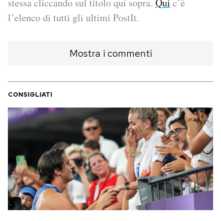
stessa cliccando sul titolo qui sopra.
Qui
c’è
l’elenco di tutti gli ultimi PostIt.
PODCAST
Mostra i commenti
NEWSLETTER
I MIEI PREFERITI
CONSIGLIATI
SHOP
CALENDARIO
AREA PERSONALE
Area Personale
Newsletter