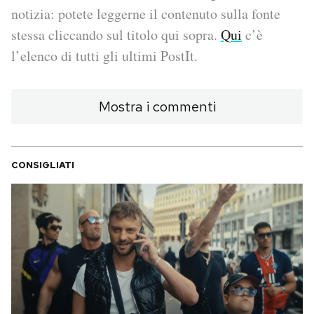
notizia: potete leggerne il contenuto sulla fonte
PODCAST
stessa cliccando sul titolo qui sopra.
Qui
c’è
l’elenco di tutti gli ultimi PostIt.
NEWSLETTER
Mostra i commenti
I MIEI PREFERITI
CONSIGLIATI
SHOP
CALENDARIO
AREA PERSONALE
Area Personale
Newsletter