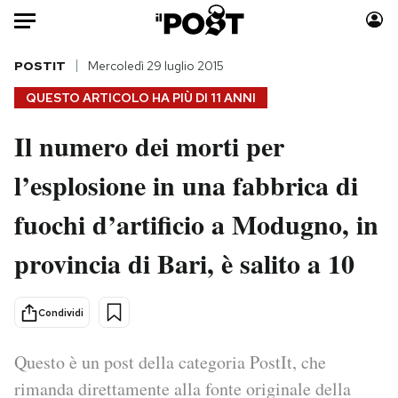
Auto
POSTIT
Mercoledì 29 luglio 2015
QUESTO ARTICOLO HA PIÙ DI
11 ANNI
HOME
Il numero dei morti per
Italia
Moda
l’esplosione in una fabbrica di
Mondo
Libri
Politica
Consumismi
fuochi d’artificio a Modugno, in
Tecnologia
Storie/Idee
Internet
Ok Boomer!
provincia di Bari, è salito a 10
Scienza
Media
Cultura
Europa
Condividi
Economia
Altrecose
Sport
Mondiali calcio 2026
Questo è un post della categoria PostIt, che
rimanda direttamente alla fonte originale della