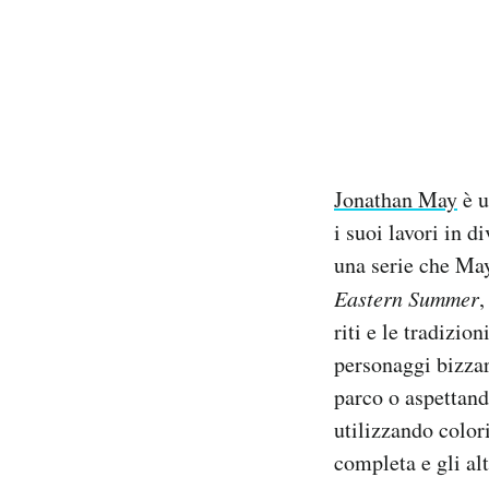
PODCAST
NEWSLETTER
I MIEI PREFERITI
Jonathan May
è u
i suoi lavori in d
SHOP
una serie che May
Eastern Summer
,
riti e le tradizio
CALENDARIO
personaggi bizzarr
parco o aspettand
AREA PERSONALE
utilizzando color
Area Personale
completa e gli al
Newsletter