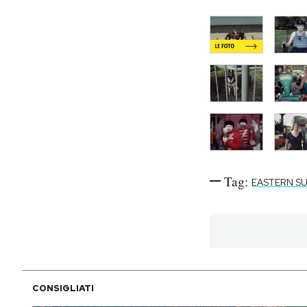
Notifiche mobile
Regala il Post
Hai bisogno di aiuto?
Esci
Tag:
EASTERN S
CONSIGLIATI