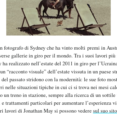
n fotografo di Sydney che ha vinto molti premi in Austr
iverse gallerie in giro per il mondo. Tra i suoi lavori più
 ha realizzato nell’estate del 2011 in giro per l’Ucraina
 un “racconto visuale” dell’estate vissuta in un paese str
ni del passato stridono con la modernità: le sue foto mos
i nelle situazioni tipiche in cui ci si trova nei mesi cal
o un treno in stazione, sempre alla ricerca di un sottil
i e trattamenti particolari per aumentare l’esperienza vi
tri lavori di Jonathan May si possono vedere
sul suo sito