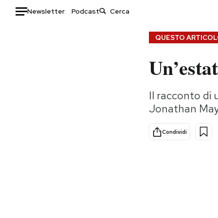
Newsletter
Podcast
Auto
QUESTO ARTICOLO
Un’estat
HOME
Italia
Moda
Il racconto di 
Mondo
Libri
Jonathan Ma
Politica
Consumismi
Tecnologia
Storie/Idee
Condividi
Internet
Ok Boomer!
Scienza
Media
Cultura
Europa
Economia
Altrecose
Sport
Mondiali calcio 2026