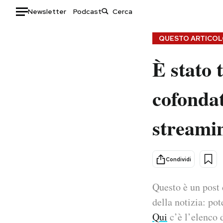
Newsletter
Podcast
Auto
QUESTO ARTICOLO
È stato 
HOME
Italia
Moda
cofondat
Mondo
Libri
Politica
Consumismi
streami
Tecnologia
Storie/Idee
Internet
Ok Boomer!
Scienza
Media
Condividi
Cultura
Europa
Economia
Altrecose
Questo è un post 
Sport
Mondiali calcio 2026
della notizia: pot
Qui
c’è l’elenco d