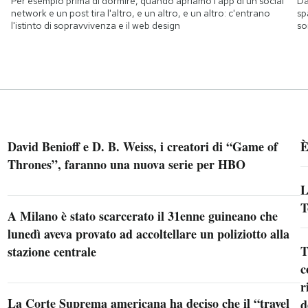
Per esempio prima di dormire, quando apriamo l'app di un social
Da
network e un post tira l'altro, e un altro, e un altro: c'entrano
sp
l'istinto di sopravvivenza e il web design
so
David Benioff e D. B. Weiss, i creatori di “Game of
È
Thrones”, faranno una nuova serie per HBO
L
T
A Milano è stato scarcerato il 31enne guineano che
lunedì aveva provato ad accoltellare un poliziotto alla
T
stazione centrale
c
r
La Corte Suprema americana ha deciso che il “travel
d