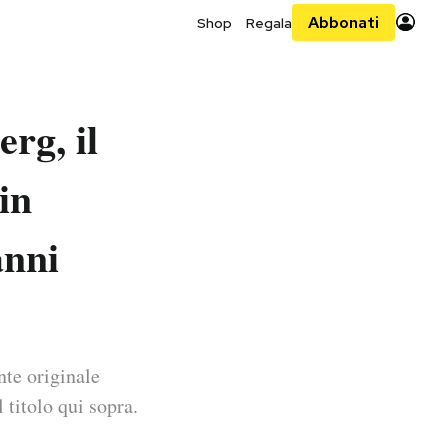
Abbonati
Shop
Regala
rg, il
in
anni
nte originale
 titolo qui sopra.