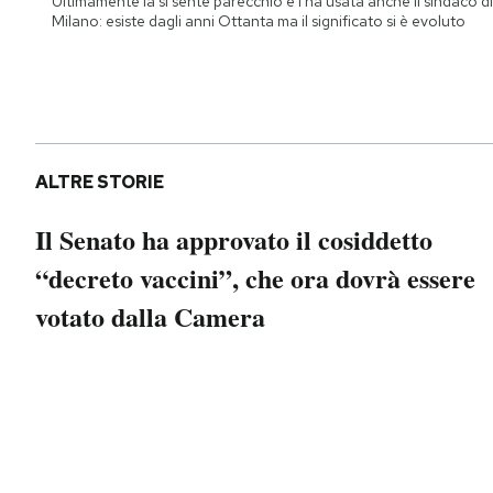
Ultimamente la si sente parecchio e l'ha usata anche il sindaco di
Notifiche mobile
Milano: esiste dagli anni Ottanta ma il significato si è evoluto
Regala il Post
Hai bisogno di aiuto?
Esci
ALTRE STORIE
Il Senato ha approvato il cosiddetto
“decreto vaccini”, che ora dovrà essere
votato dalla Camera