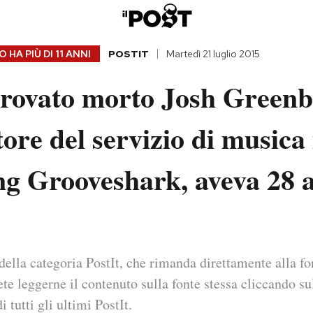
 HA PIÙ DI
11 ANNI
POSTIT
Martedì 21 luglio 2015
trovato morto Josh Greenbe
ore del servizio di musica 
ng Grooveshark, aveva 28 
della categoria PostIt, che rimanda direttamente alla fo
ete leggerne il contenuto sulla fonte stessa cliccando sul
i tutti gli ultimi PostIt.