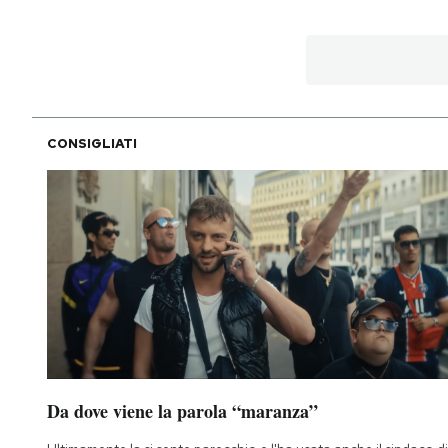
PODCAST
NEWSLETTER
CONSIGLIATI
I MIEI PREFERITI
SHOP
CALENDARIO
AREA PERSONALE
Da dove viene la parola “maranza”
Area Personale
Newsletter