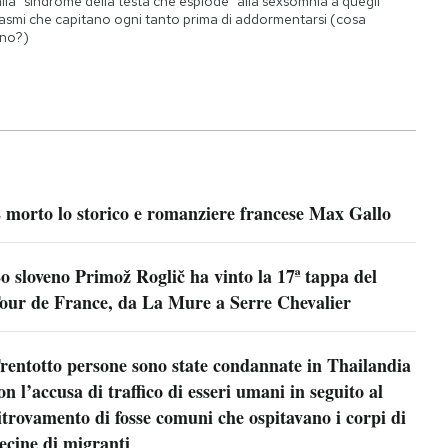
lla "sindrome della testa che esplode" alla sexsomnia a quegli
asmi che capitano ogni tanto prima di addormentarsi (cosa
no?)
 morto lo storico e romanziere francese Max Gallo
o sloveno Primož Roglič ha vinto la 17ª tappa del
our de France, da La Mure a Serre Chevalier
rentotto persone sono state condannate in Thailandia
on l’accusa di traffico di esseri umani in seguito al
itrovamento di fosse comuni che ospitavano i corpi di
ecine di migranti