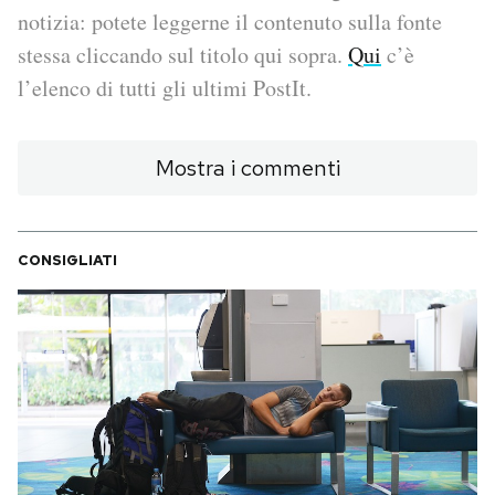
notizia: potete leggerne il contenuto sulla fonte
PODCAST
stessa cliccando sul titolo qui sopra.
Qui
c’è
l’elenco di tutti gli ultimi PostIt.
NEWSLETTER
Mostra i commenti
I MIEI PREFERITI
CONSIGLIATI
SHOP
CALENDARIO
AREA PERSONALE
Area Personale
Newsletter