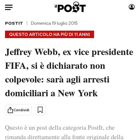
Auto
POSTIT
Domenica 19 luglio 2015
QUESTO ARTICOLO HA PIÙ DI
11 ANNI
HOME
Jeffrey Webb, ex vice presidente
Italia
Moda
FIFA, si è dichiarato non
Mondo
Libri
Politica
Consumismi
colpevole: sarà agli arresti
Tecnologia
Storie/Idee
Internet
Ok Boomer!
domiciliari a New York
Scienza
Media
Cultura
Europa
Condividi
Economia
Altrecose
Sport
Mondiali calcio 2026
Questo è un post della categoria PostIt, che
rimanda direttamente alla fonte originale della