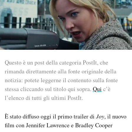
PODCAST
NEWSLETTER
I MIEI PREFERITI
Questo è un post della categoria PostIt, che
rimanda direttamente alla fonte originale della
SHOP
notizia: potete leggerne il contenuto sulla fonte
stessa cliccando sul titolo qui sopra.
Qui
c’è
CALENDARIO
l’elenco di tutti gli ultimi PostIt.
AREA PERSONALE
È stato diffuso oggi il primo trailer di
Joy
, il nuovo
Area Personale
film con Jennifer Lawrence e Bradley Cooper
Newsletter