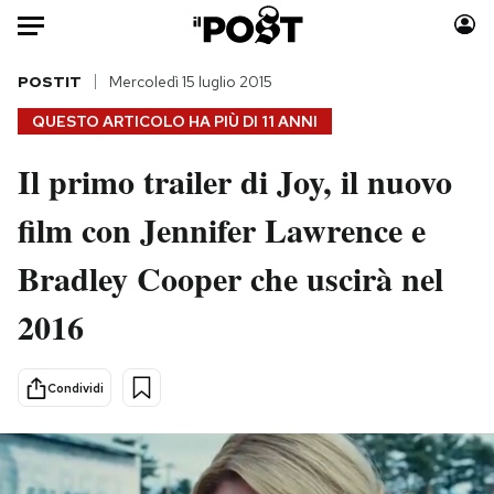
Auto
POSTIT
Mercoledì 15 luglio 2015
QUESTO ARTICOLO HA PIÙ DI
11 ANNI
HOME
Il primo trailer di Joy, il nuovo
Italia
Moda
film con Jennifer Lawrence e
Mondo
Libri
Politica
Consumismi
Bradley Cooper che uscirà nel
Tecnologia
Storie/Idee
Internet
Ok Boomer!
2016
Scienza
Media
Cultura
Europa
Condividi
Economia
Altrecose
Sport
Mondiali calcio 2026