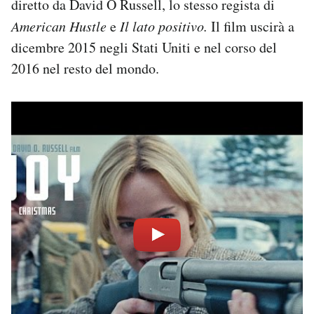
diretto da David O Russell, lo stesso regista di
Notifiche mobile
American Hustle
e
Il lato positivo.
Il film uscirà a
Regala il Post
dicembre 2015 negli Stati Uniti e nel corso del
Hai bisogno di aiuto?
2016 nel resto del mondo.
Esci