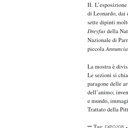
II. L’esposizione 
di Leonardo, dai 
sette dipinti mol
Dreyfus
della Nat
Nazionale di Par
piccola
Annuncia
La mostra è divis
Le sezioni si chi
paragone delle ar
dell’animo; inven
e mundo, immagini
Trattato della Pit
Tag:
-
EXPO2015