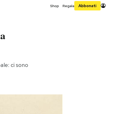
Abbonati
Shop
Regala
 a
ale: ci sono