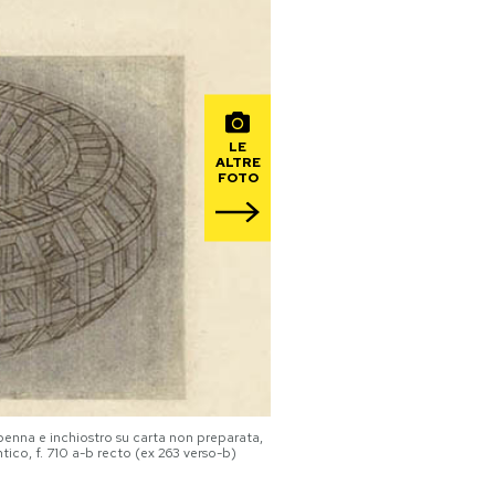
LE
ALTRE
FOTO
penna e inchiostro su carta non preparata,
ico, f. 710 a-b recto (ex 263 verso-b)