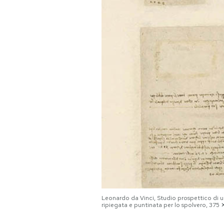
PODCAST
NEWSLETTER
I MIEI PREFERITI
SHOP
CALENDARIO
AREA PERSONALE
Leonardo da Vinci, Studio prospettico di un
ripiegata e puntinata per lo spolvero, 375
Area Personale
Newsletter