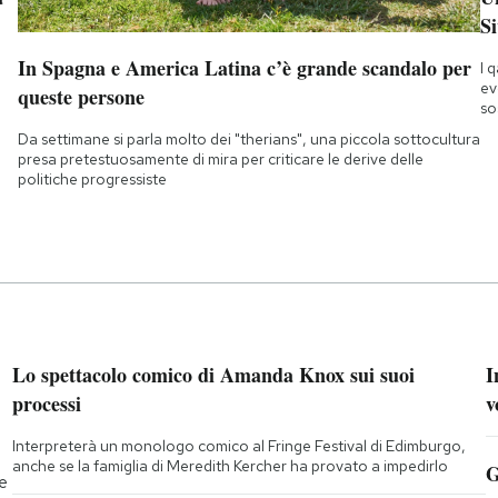
Si
In Spagna e America Latina c’è grande scandalo per
I 
ev
queste persone
so
Da settimane si parla molto dei "therians", una piccola sottocultura
presa pretestuosamente di mira per criticare le derive delle
politiche progressiste
Lo spettacolo comico di Amanda Knox sui suoi
I
processi
v
Interpreterà un monologo comico al Fringe Festival di Edimburgo,
anche se la famiglia di Meredith Kercher ha provato a impedirlo
G
te