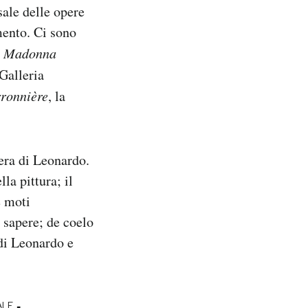
sale delle opere
mento. Ci sono
a
Madonna
Galleria
rronnière
, la
iera di Leonardo.
la pittura; il
e moti
l sapere; de coelo
 di Leonardo e
-
ALE