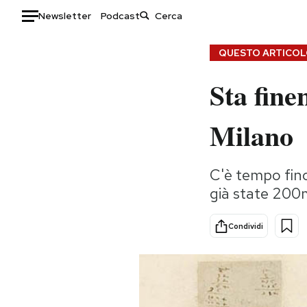
Newsletter
Podcast
Auto
QUESTO ARTICOLO
Sta fine
HOME
Italia
Moda
Milano
Mondo
Libri
Politica
Consumismi
C'è tempo fino
Tecnologia
Storie/Idee
già state 200
Internet
Ok Boomer!
Scienza
Media
Condividi
Cultura
Europa
Economia
Altrecose
Sport
Mondiali calcio 2026