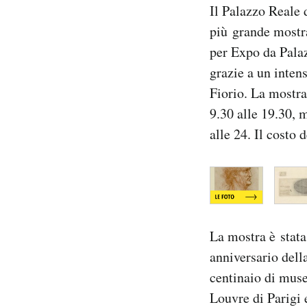
Il Palazzo Reale 
Notifiche mobile
più grande mostra
Regala il Post
Hai bisogno di aiuto?
per Expo da Pala
Esci
grazie a un inten
Fiorio. La mostra
9.30 alle 19.30, 
alle 24. Il costo d
La mostra è stata 
anniversario dell
centinaio di muse
Louvre di Parigi e