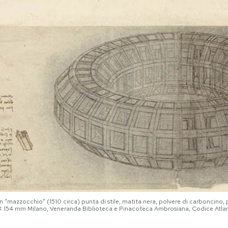
 “mazzocchio” (1510 circa) punta di stile, matita nera, polvere di carboncino, 
 ✕ 154 mm Milano, Veneranda Biblioteca e Pinacoteca Ambrosiana, Codice Atlant