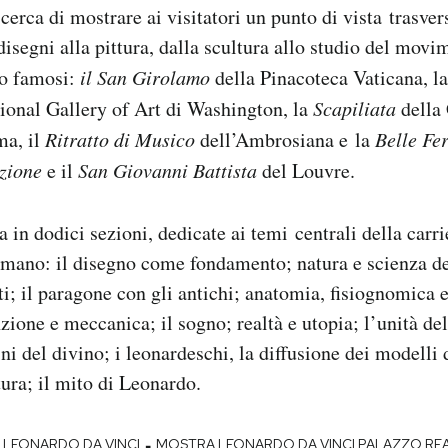
cerca di mostrare ai visitatori un punto di vista trasver
disegni alla pittura, dalla scultura allo studio del movi
to famosi:
il San Girolamo
della Pinacoteca Vaticana, l
ional Gallery of Art di Washington, la
Scapiliata
della 
ma, il
Ritratto di Musico
dell’Ambrosiana e la
Belle Fe
zione
e il
San Giovanni Battista
del Louvre.
a in dodici sezioni, dedicate ai temi centrali della carr
amano: il disegno come fondamento; natura e scienza del
ti; il paragone con gli antichi; anatomia, fisiognomica 
zione e meccanica; il sogno; realtà e utopia; l’unità de
 del divino; i leonardeschi, la diffusione dei modelli
tura; il mito di Leonardo.
-
LEONARDO DA VINCI
MOSTRA LEONARDO DA VINCI PALAZZO RE