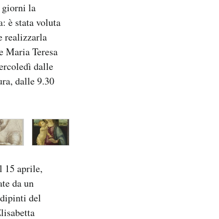
giorni la
: è stata voluta
e realizzarla
 e Maria Teresa
ercoledì dalle
ra, dalle 9.30
l 15 aprile,
ate da un
dipinti del
Elisabetta