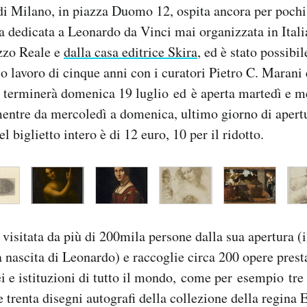
di Milano, in piazza Duomo 12, ospita ancora per pochi 
 dedicata a Leonardo da Vinci mai organizzata in Italia
zzo Reale e
dalla casa editrice Skira
, ed è stato possibil
so lavoro di cinque anni con i curatori Pietro C. Marani
 terminerà domenica 19 luglio ed è aperta martedì e m
mentre da mercoledì a domenica, ultimo giorno di apertu
el biglietto intero è di 12 euro, 10 per il ridotto.
visitata da più di 200mila persone dalla sua apertura (i
a nascita di Leonardo) e raccoglie circa 200 opere prest
i e istituzioni di tutto il mondo, come per esempio tre 
 trenta disegni autografi della collezione della regina 