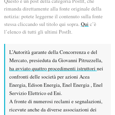
Questo è un post della categoria PostIt, che
rimanda direttamente alla fonte originale della
PODCAST
notizia: potete leggerne il contenuto sulla fonte
stessa cliccando sul titolo qui sopra.
Qui
c’è
NEWSLETTER
l’elenco di tutti gli ultimi PostIt.
I MIEI PREFERITI
L’Autorità garante della Concorrenza e del
Mercato, presieduta da Giovanni Pitruzzella,
SHOP
ha avviato quattro procedimenti istruttori
nei
confronti delle società per azioni Acea
CALENDARIO
Energia, Edison Energia, Enel Energia , Enel
Servizio Elettrico ed Eni.
AREA PERSONALE
A fronte di numerosi reclami e segnalazioni,
Area Personale
ricevute anche da diverse associazioni dei
Newsletter