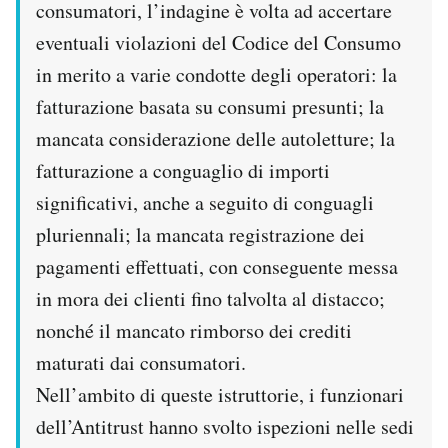
consumatori, l’indagine è volta ad accertare
Notifiche mobile
eventuali violazioni del Codice del Consumo
Regala il Post
Hai bisogno di aiuto?
in merito a varie condotte degli operatori: la
Esci
fatturazione basata su consumi presunti; la
mancata considerazione delle autoletture; la
fatturazione a conguaglio di importi
significativi, anche a seguito di conguagli
pluriennali; la mancata registrazione dei
pagamenti effettuati, con conseguente messa
in mora dei clienti fino talvolta al distacco;
nonché il mancato rimborso dei crediti
maturati dai consumatori.
Nell’ambito di queste istruttorie, i funzionari
dell’Antitrust hanno svolto ispezioni nelle sedi