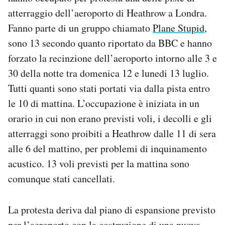
Notifiche mobile
atterraggio dell’aeroporto di Heathrow a Londra.
Regala il Post
Fanno parte di un gruppo chiamato
Plane Stupid
,
Hai bisogno di aiuto?
sono 13 secondo quanto riportato da BBC e hanno
Esci
forzato la recinzione dell’aeroporto intorno alle 3 e
30 della notte tra domenica 12 e lunedi 13 luglio.
Tutti quanti sono stati portati via dalla pista entro
le 10 di mattina. L’occupazione è iniziata in un
orario in cui non erano previsti voli, i decolli e gli
atterraggi sono proibiti a Heathrow dalle 11 di sera
alle 6 del mattino, per problemi di inquinamento
acustico. 13 voli previsti per la mattina sono
comunque stati cancellati.
La protesta deriva dal piano di espansione previsto
per l’aeroporto con la costruzione di una nuova