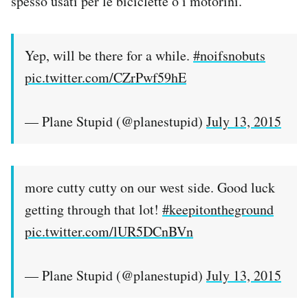
spesso usati per le biciclette o i motorini.
Yep, will be there for a while.
#noifsnobuts
pic.twitter.com/CZrPwf59hE
— Plane Stupid (@planestupid)
July 13, 2015
more cutty cutty on our west side. Good luck
getting through that lot!
#keepitontheground
pic.twitter.com/lUR5DCnBVn
— Plane Stupid (@planestupid)
July 13, 2015