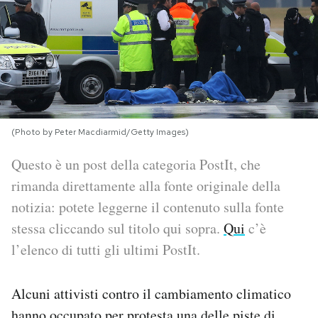
PODCAST
NEWSLETTER
I MIEI PREFERITI
(Photo by Peter Macdiarmid/Getty Images)
Questo è un post della categoria PostIt, che
SHOP
rimanda direttamente alla fonte originale della
notizia: potete leggerne il contenuto sulla fonte
CALENDARIO
stessa cliccando sul titolo qui sopra.
Qui
c’è
l’elenco di tutti gli ultimi PostIt.
AREA PERSONALE
Alcuni attivisti contro il cambiamento climatico
Area Personale
Newsletter
hanno occupato per protesta una delle piste di