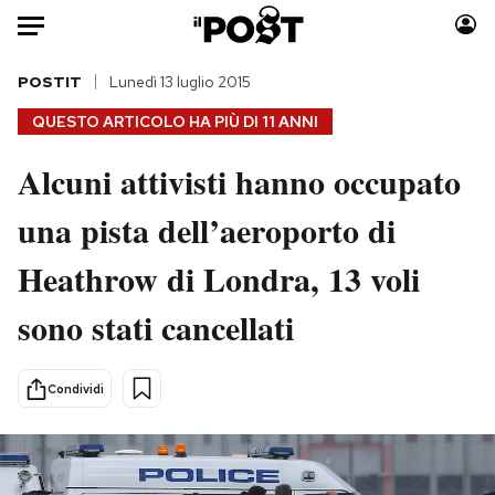
Auto
POSTIT
Lunedì 13 luglio 2015
QUESTO ARTICOLO HA PIÙ DI
11 ANNI
HOME
Alcuni attivisti hanno occupato
Italia
Moda
una pista dell’aeroporto di
Mondo
Libri
Politica
Consumismi
Heathrow di Londra, 13 voli
Tecnologia
Storie/Idee
Internet
Ok Boomer!
sono stati cancellati
Scienza
Media
Cultura
Europa
Condividi
Economia
Altrecose
Sport
Mondiali calcio 2026