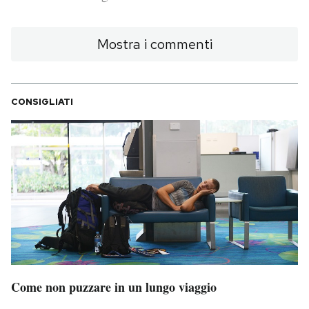
PODCAST
Mostra i commenti
NEWSLETTER
CONSIGLIATI
I MIEI PREFERITI
SHOP
CALENDARIO
AREA PERSONALE
Area Personale
Come non puzzare in un lungo viaggio
Newsletter