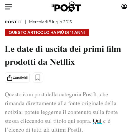
Auto
POSTIT
Mercoledì 8 luglio 2015
QUESTO ARTICOLO HA PIÙ DI
11 ANNI
HOME
Le date di uscita dei primi film
Italia
Moda
prodotti da Netflix
Mondo
Libri
Politica
Consumismi
Tecnologia
Storie/Idee
Condividi
Internet
Ok Boomer!
Scienza
Media
Questo è un post della categoria PostIt, che
Cultura
Europa
rimanda direttamente alla fonte originale della
Economia
Altrecose
notizia: potete leggerne il contenuto sulla fonte
Sport
Mondiali calcio 2026
stessa cliccando sul titolo qui sopra.
Qui
c’è
l’elenco di tutti gli ultimi PostIt.