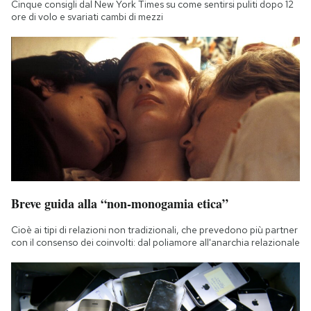
Cinque consigli dal New York Times su come sentirsi puliti dopo 12
Notifiche mobile
ore di volo e svariati cambi di mezzi
Regala il Post
Hai bisogno di aiuto?
Esci
Breve guida alla “non-monogamia etica”
Cioè ai tipi di relazioni non tradizionali, che prevedono più partner
con il consenso dei coinvolti: dal poliamore all'anarchia relazionale