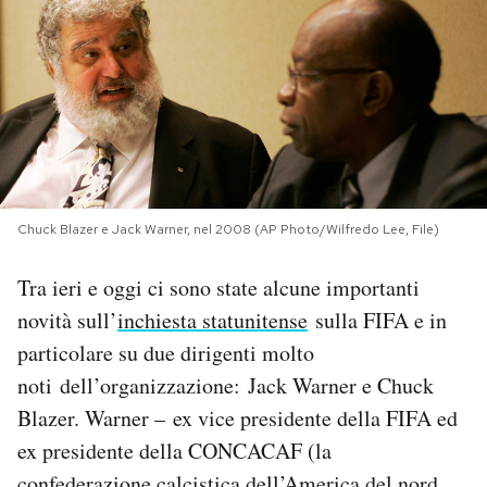
PODCAST
NEWSLETTER
I MIEI PREFERITI
Chuck Blazer e Jack Warner, nel 2008 (AP Photo/Wilfredo Lee, File)
SHOP
Tra ieri e oggi ci sono state alcune importanti
novità sull’
inchiesta statunitense
sulla FIFA e in
CALENDARIO
particolare su due dirigenti molto
noti dell’organizzazione: Jack Warner e Chuck
AREA PERSONALE
Blazer. Warner – ex vice presidente della FIFA ed
ex presidente della CONCACAF (la
Area Personale
Newsletter
confederazione calcistica dell’America del nord