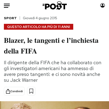
Auto
SPORT
Giovedì 4 giugno 2015
QUESTO ARTICOLO HA PIÙ DI
11 ANNI
HOME
Blazer, le tangenti e l’inchiesta
Italia
Moda
della FIFA
Mondo
Libri
Politica
Consumismi
Il dirigente della FIFA che ha collaborato con
Tecnologia
Storie/Idee
gli investigatori americani ha ammesso di
Internet
Ok Boomer!
avere preso tangenti: e ci sono novità anche
Scienza
Media
su Jack Warner
Cultura
Europa
Economia
Altrecose
Condividi
Sport
Mondiali calcio 2026