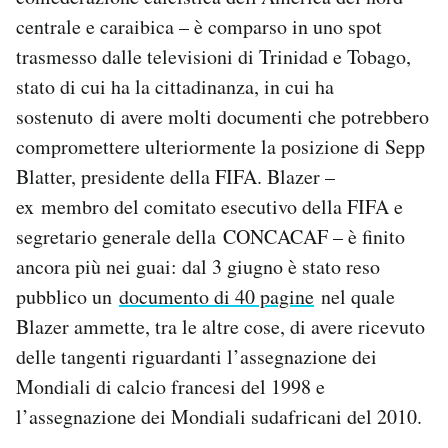
Notifiche mobile
centrale e caraibica – è comparso in uno spot
Regala il Post
trasmesso dalle televisioni di Trinidad e Tobago,
Hai bisogno di aiuto?
stato di cui ha la cittadinanza, in cui ha
Esci
sostenuto di avere molti documenti che potrebbero
compromettere ulteriormente la posizione di Sepp
Blatter, presidente della FIFA. Blazer –
ex membro del comitato esecutivo della FIFA e
segretario generale della CONCACAF – è finito
ancora più nei guai: dal 3 giugno è stato reso
pubblico un
documento di 40 pagine
nel quale
Blazer ammette, tra le altre cose, di avere ricevuto
delle tangenti riguardanti l’assegnazione dei
Mondiali di calcio francesi del 1998 e
l’assegnazione dei Mondiali sudafricani del 2010.