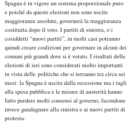
Spagna è in vigore un sistema proporzionale puro
Notifiche mobile
e poiché da queste elezioni non sono uscite
Regala il Post
maggioranze assolute, governerà la maggioranza
Hai bisogno di aiuto?
Esci
costituita dopo il voto. I partiti di sinistra, o i
cosiddetti “nuovi partiti”, in molti casi potranno
quindi creare coalizioni per governare in alcuni dei
comuni più grandi dove si è votato. I risultati delle
elezioni di ieri sono considerati molto importanti
in vista delle politiche che si terranno tra circa sei
mesi: la Spagna è uscita dalla recessione ma i tagli
alla spesa pubblica e le misure di austerità hanno
fatto perdere molti consensi al governo, facendone
invece guadagnare alla sinistra e ai nuovi partiti di
protesta.