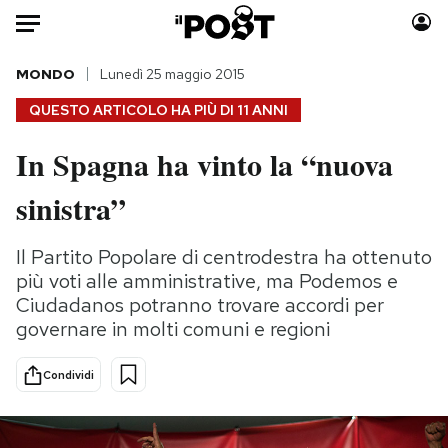
Auto
MONDO
Lunedì 25 maggio 2015
QUESTO ARTICOLO HA PIÙ DI
11 ANNI
HOME
In Spagna ha vinto la “nuova
Italia
Moda
sinistra”
Mondo
Libri
Politica
Consumismi
Il Partito Popolare di centrodestra ha ottenuto
Tecnologia
Storie/Idee
più voti alle amministrative, ma Podemos e
Internet
Ok Boomer!
Ciudadanos potranno trovare accordi per
Scienza
Media
governare in molti comuni e regioni
Cultura
Europa
Economia
Altrecose
Condividi
Sport
Mondiali calcio 2026