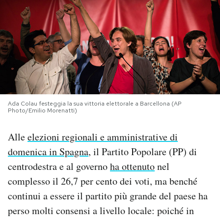
PODCAST
NEWSLETTER
I MIEI PREFERITI
Ada Colau festeggia la sua vittoria elettorale a Barcellona (AP
Photo/Emilio Morenatti)
SHOP
Alle
elezioni regionali e amministrative di
CALENDARIO
domenica in Spagna
, il Partito Popolare (PP) di
centrodestra e al governo
ha ottenuto
nel
complesso il 26,7 per cento dei voti, ma benché
AREA PERSONALE
continui a essere il partito più grande del paese ha
Area Personale
perso molti consensi a livello locale: poiché in
Newsletter