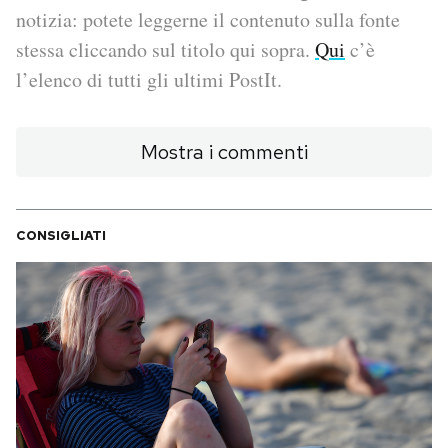
notizia: potete leggerne il contenuto sulla fonte
PODCAST
stessa cliccando sul titolo qui sopra.
Qui
c’è
l’elenco di tutti gli ultimi PostIt.
NEWSLETTER
Mostra i commenti
I MIEI PREFERITI
CONSIGLIATI
SHOP
CALENDARIO
AREA PERSONALE
Area Personale
Newsletter