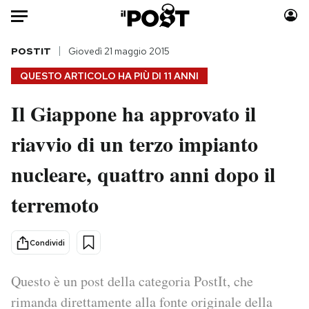
Auto
POSTIT
Giovedì 21 maggio 2015
QUESTO ARTICOLO HA PIÙ DI
11 ANNI
HOME
Il Giappone ha approvato il
Italia
Moda
riavvio di un terzo impianto
Mondo
Libri
Politica
Consumismi
nucleare, quattro anni dopo il
Tecnologia
Storie/Idee
Internet
Ok Boomer!
terremoto
Scienza
Media
Cultura
Europa
Condividi
Economia
Altrecose
Sport
Mondiali calcio 2026
Questo è un post della categoria PostIt, che
rimanda direttamente alla fonte originale della