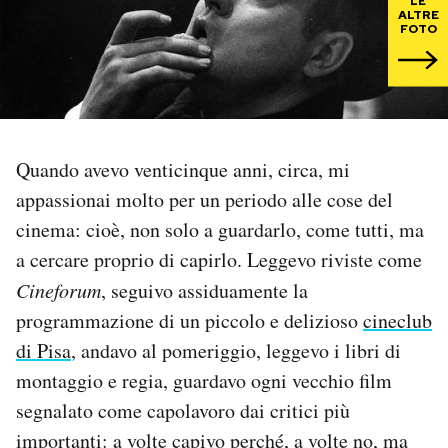
LE
ALTRE
FOTO
PODCAST
NEWSLETTER
Quando avevo venticinque anni, circa, mi
I MIEI PREFERITI
appassionai molto per un periodo alle cose del
cinema: cioè, non solo a guardarlo, come tutti, ma
SHOP
a cercare proprio di capirlo. Leggevo riviste come
Cineforum
, seguivo assiduamente la
CALENDARIO
programmazione di un piccolo e delizioso
cineclub
di Pisa
, andavo al pomeriggio, leggevo i libri di
AREA PERSONALE
montaggio e regia, guardavo ogni vecchio film
segnalato come capolavoro dai critici più
Area Personale
importanti: a volte capivo perché, a volte no, ma
Newsletter