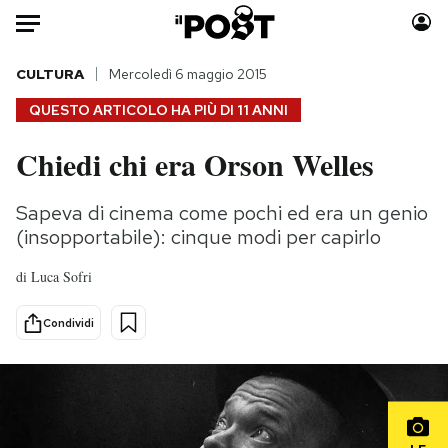
Auto
CULTURA
Mercoledì 6 maggio 2015
QUESTO ARTICOLO HA PIÙ DI
11 ANNI
HOME
Chiedi chi era Orson Welles
Italia
Moda
Mondo
Libri
Sapeva di cinema come pochi ed era un genio
Politica
Consumismi
(insopportabile): cinque modi per capirlo
Tecnologia
Storie/Idee
di
Luca Sofri
Internet
Ok Boomer!
Scienza
Media
Condividi
Cultura
Europa
Economia
Altrecose
Sport
Mondiali calcio 2026