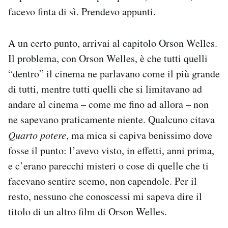
Notifiche mobile
facevo finta di sì. Prendevo appunti.
Regala il Post
Hai bisogno di aiuto?
A un certo punto, arrivai al capitolo Orson Welles.
Esci
Il problema, con Orson Welles, è che tutti quelli
“dentro” il cinema ne parlavano come il più grande
di tutti, mentre tutti quelli che si limitavano ad
andare al cinema – come me fino ad allora – non
ne sapevano praticamente niente. Qualcuno citava
Quarto potere
, ma mica si capiva benissimo dove
fosse il punto: l’avevo visto, in effetti, anni prima,
e c’erano parecchi misteri o cose di quelle che ti
facevano sentire scemo, non capendole. Per il
resto, nessuno che conoscessi mi sapeva dire il
titolo di un altro film di Orson Welles.