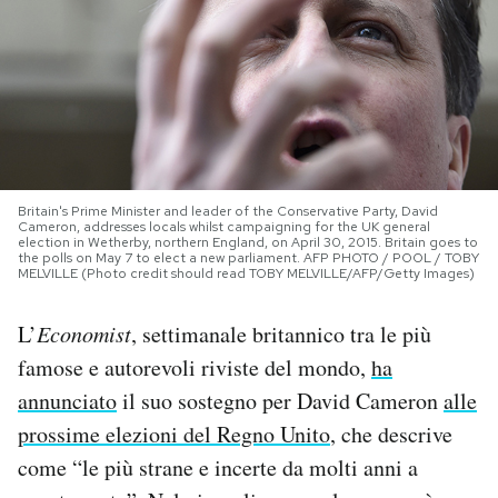
PODCAST
NEWSLETTER
I MIEI PREFERITI
Britain's Prime Minister and leader of the Conservative Party, David
Cameron, addresses locals whilst campaigning for the UK general
election in Wetherby, northern England, on April 30, 2015. Britain goes to
the polls on May 7 to elect a new parliament. AFP PHOTO / POOL / TOBY
SHOP
MELVILLE (Photo credit should read TOBY MELVILLE/AFP/Getty Images)
L’
Economist
, settimanale britannico tra le più
CALENDARIO
famose e autorevoli riviste del mondo,
ha
annunciato
il suo sostegno per David Cameron
alle
AREA PERSONALE
prossime elezioni del Regno Unito
, che descrive
Area Personale
come “le più strane e incerte da molti anni a
Newsletter