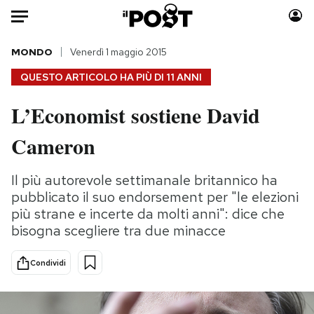
Auto
MONDO
Venerdì 1 maggio 2015
QUESTO ARTICOLO HA PIÙ DI
11 ANNI
HOME
L’Economist sostiene David
Italia
Moda
Cameron
Mondo
Libri
Politica
Consumismi
Il più autorevole settimanale britannico ha
Tecnologia
Storie/Idee
pubblicato il suo endorsement per "le elezioni
Internet
Ok Boomer!
più strane e incerte da molti anni": dice che
Scienza
Media
bisogna scegliere tra due minacce
Cultura
Europa
Economia
Altrecose
Condividi
Sport
Mondiali calcio 2026