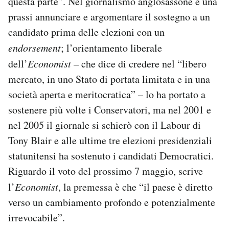
questa parte”. Nel giornalismo anglosassone è una
Notifiche mobile
prassi annunciare e argomentare il sostegno a un
Regala il Post
candidato prima delle elezioni con un
Hai bisogno di aiuto?
endorsement
; l’orientamento liberale
Esci
dell’
Economist
– che dice di credere nel “libero
mercato, in uno Stato di portata limitata e in una
società aperta e meritocratica” – lo ha portato a
sostenere più volte i Conservatori, ma nel 2001 e
nel 2005 il giornale si schierò con il Labour di
Tony Blair e alle ultime tre elezioni presidenziali
statunitensi ha sostenuto i candidati Democratici.
Riguardo il voto del prossimo 7 maggio, scrive
l’
Economist
, la premessa è che “il paese è diretto
verso un cambiamento profondo e potenzialmente
irrevocabile”.