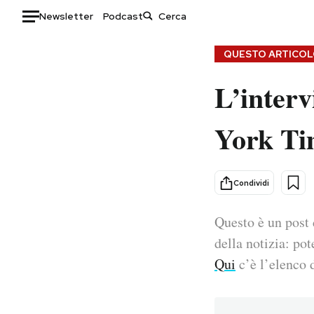
Newsletter
Podcast
Auto
QUESTO ARTICOLO
L’inter
HOME
Italia
Moda
York Ti
Mondo
Libri
Politica
Consumismi
Tecnologia
Storie/Idee
Condividi
Internet
Ok Boomer!
Scienza
Media
Questo è un post 
Cultura
Europa
della notizia: pot
Economia
Altrecose
Qui
c’è l’elenco d
Sport
Mondiali calcio 2026