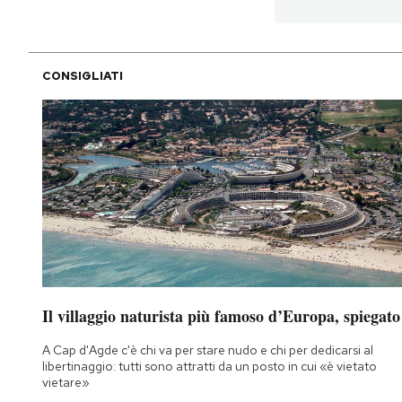
PODCAST
CONSIGLIATI
NEWSLETTER
I MIEI PREFERITI
SHOP
CALENDARIO
Il villaggio naturista più famoso d’Europa, spiegato
AREA PERSONALE
A Cap d'Agde c'è chi va per stare nudo e chi per dedicarsi al
libertinaggio: tutti sono attratti da un posto in cui «è vietato
Area Personale
vietare»
Newsletter