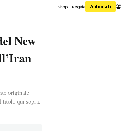
Abbonati
Shop
Regala
del New
l’Iran
nte originale
 titolo qui sopra.