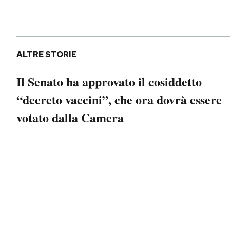
Notifiche mobile
Regala il Post
Hai bisogno di aiuto?
Esci
ALTRE STORIE
Il Senato ha approvato il cosiddetto
“decreto vaccini”, che ora dovrà essere
votato dalla Camera