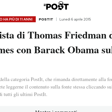
 HA PIÙ DI
11 ANNI
POSTIT
Lunedì 6 aprile 2015
vista di Thomas Friedman 
mes con Barack Obama sul
della categoria PostIt, che rimanda direttamente alla fo
ete leggerne il contenuto sulla fonte stessa cliccando sul
i tutti gli ultimi PostIt.