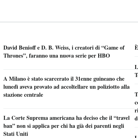
David Benioff e D. B. Weiss, i creatori di “Game of
È
Thrones”, faranno una nuova serie per HBO
L
T
A Milano è stato scarcerato il 31enne guineano che
lunedì aveva provato ad accoltellare un poliziotto alla
T
stazione centrale
c
r
La Corte Suprema americana ha deciso che il “travel
d
ban” non si applica per chi ha già dei parenti negli
Stati Uniti
L