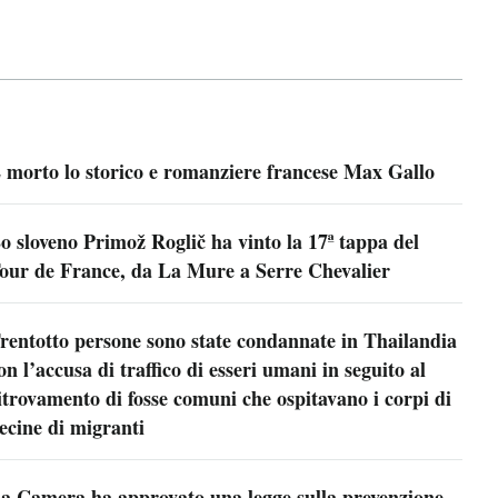
 morto lo storico e romanziere francese Max Gallo
o sloveno Primož Roglič ha vinto la 17ª tappa del
our de France, da La Mure a Serre Chevalier
rentotto persone sono state condannate in Thailandia
on l’accusa di traffico di esseri umani in seguito al
itrovamento di fosse comuni che ospitavano i corpi di
ecine di migranti
a Camera ha approvato una legge sulla prevenzione