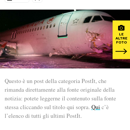
PODCAST
NEWSLETTER
LE
ALTRE
FOTO
I MIEI PREFERITI
SHOP
Questo è un post della categoria PostIt, che
CALENDARIO
rimanda direttamente alla fonte originale della
notizia: potete leggerne il contenuto sulla fonte
stessa cliccando sul titolo qui sopra.
Qui
c’è
AREA PERSONALE
l’elenco di tutti gli ultimi PostIt.
Area Personale
Newsletter