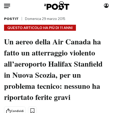
Auto
POSTIT
Domenica 29 marzo 2015
QUESTO ARTICOLO HA PIÙ DI
11 ANNI
HOME
Un aereo della Air Canada ha
Italia
Moda
fatto un atterraggio violento
Mondo
Libri
Politica
Consumismi
all’aeroporto Halifax Stanfield
Tecnologia
Storie/Idee
Internet
Ok Boomer!
in Nuova Scozia, per un
Scienza
Media
problema tecnico: nessuno ha
Cultura
Europa
Economia
Altrecose
riportato ferite gravi
Sport
Mondiali calcio 2026
Condividi