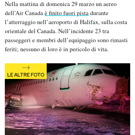
Nella mattina di domenica 29 marzo un aereo
Notifiche mobile
dell’Air Canada
è finito fuori pista
durante
Regala il Post
Hai bisogno di aiuto?
l’atterraggio nell’aeroporto di Halifax, sulla costa
Esci
orientale del Canada. Nell’incidente 23 tra
passeggeri e membri dell’equipaggio sono rimasti
feriti; nessuno di loro è in pericolo di vita.