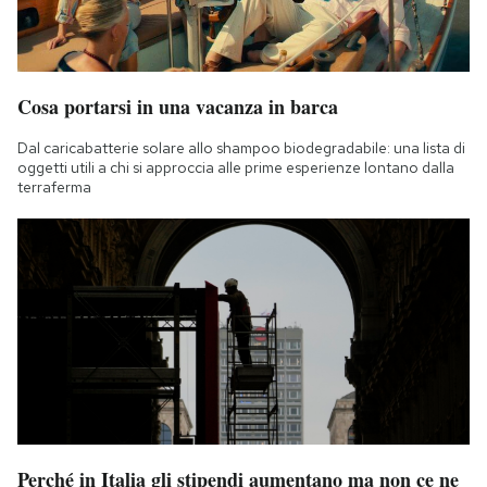
Notifiche mobile
Regala il Post
Hai bisogno di aiuto?
Esci
Cosa portarsi in una vacanza in barca
Dal caricabatterie solare allo shampoo biodegradabile: una lista di
oggetti utili a chi si approccia alle prime esperienze lontano dalla
terraferma
Perché in Italia gli stipendi aumentano ma non ce ne