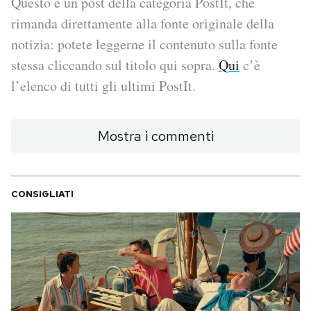
Questo è un post della categoria PostIt, che
rimanda direttamente alla fonte originale della
PODCAST
notizia: potete leggerne il contenuto sulla fonte
stessa cliccando sul titolo qui sopra.
Qui
c’è
NEWSLETTER
l’elenco di tutti gli ultimi PostIt.
I MIEI PREFERITI
Mostra i commenti
SHOP
CONSIGLIATI
CALENDARIO
AREA PERSONALE
Area Personale
Newsletter