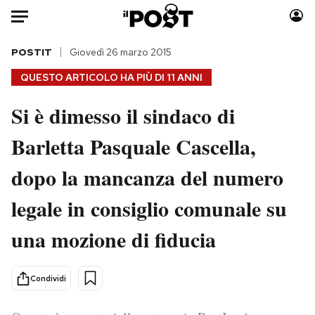
Auto
POSTIT
Giovedì 26 marzo 2015
QUESTO ARTICOLO HA PIÙ DI
11 ANNI
HOME
Si è dimesso il sindaco di
Italia
Moda
Barletta Pasquale Cascella,
Mondo
Libri
Politica
Consumismi
dopo la mancanza del numero
Tecnologia
Storie/Idee
Internet
Ok Boomer!
legale in consiglio comunale su
Scienza
Media
una mozione di fiducia
Cultura
Europa
Economia
Altrecose
Condividi
Sport
Mondiali calcio 2026