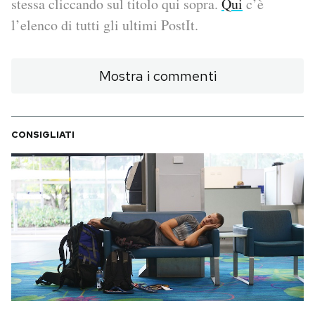
stessa cliccando sul titolo qui sopra.
Qui
c’è
l’elenco di tutti gli ultimi PostIt.
PODCAST
Mostra i commenti
NEWSLETTER
I MIEI PREFERITI
CONSIGLIATI
SHOP
CALENDARIO
AREA PERSONALE
Area Personale
Newsletter