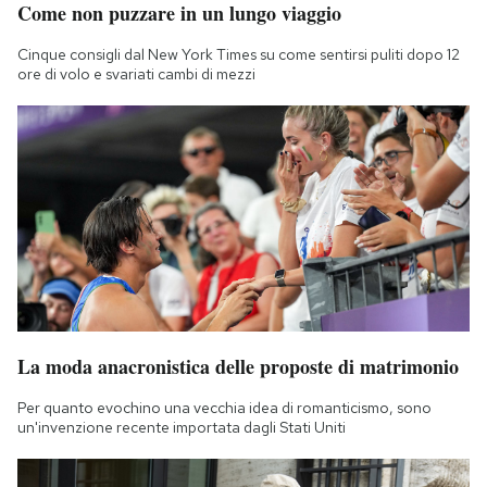
Come non puzzare in un lungo viaggio
Notifiche mobile
Regala il Post
Cinque consigli dal New York Times su come sentirsi puliti dopo 12
Hai bisogno di aiuto?
ore di volo e svariati cambi di mezzi
Esci
La moda anacronistica delle proposte di matrimonio
Per quanto evochino una vecchia idea di romanticismo, sono
un'invenzione recente importata dagli Stati Uniti