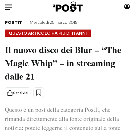
Auto
POSTIT
Mercoledì 25 marzo 2015
QUESTO ARTICOLO HA PIÙ DI
11 ANNI
HOME
Il nuovo disco dei Blur – “The
Italia
Moda
Magic Whip” – in streaming
Mondo
Libri
Politica
Consumismi
dalle 21
Tecnologia
Storie/Idee
Internet
Ok Boomer!
Condividi
Scienza
Media
Cultura
Europa
Questo è un post della categoria PostIt, che
Economia
Altrecose
rimanda direttamente alla fonte originale della
Sport
Mondiali calcio 2026
notizia: potete leggerne il contenuto sulla fonte