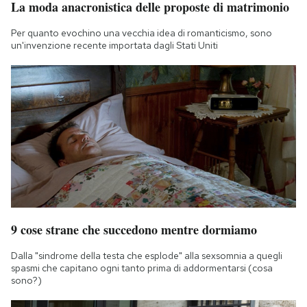
La moda anacronistica delle proposte di matrimonio
Notifiche mobile
Regala il Post
Per quanto evochino una vecchia idea di romanticismo, sono
un'invenzione recente importata dagli Stati Uniti
Hai bisogno di aiuto?
Esci
9 cose strane che succedono mentre dormiamo
Dalla "sindrome della testa che esplode" alla sexsomnia a quegli
spasmi che capitano ogni tanto prima di addormentarsi (cosa
sono?)