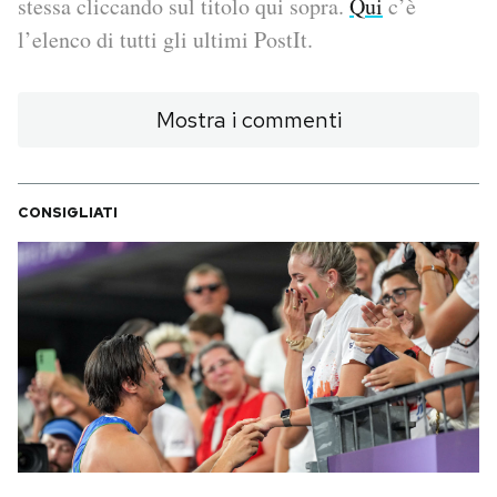
stessa cliccando sul titolo qui sopra.
Qui
c’è
l’elenco di tutti gli ultimi PostIt.
PODCAST
Mostra i commenti
NEWSLETTER
I MIEI PREFERITI
CONSIGLIATI
SHOP
CALENDARIO
AREA PERSONALE
Area Personale
Newsletter