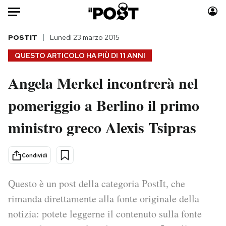
Auto
POSTIT
Lunedì 23 marzo 2015
QUESTO ARTICOLO HA PIÙ DI
11 ANNI
HOME
Angela Merkel incontrerà nel
Italia
Moda
pomeriggio a Berlino il primo
Mondo
Libri
Politica
Consumismi
ministro greco Alexis Tsipras
Tecnologia
Storie/Idee
Internet
Ok Boomer!
Condividi
Scienza
Media
Cultura
Europa
Questo è un post della categoria PostIt, che
Economia
Altrecose
rimanda direttamente alla fonte originale della
Sport
Mondiali calcio 2026
notizia: potete leggerne il contenuto sulla fonte