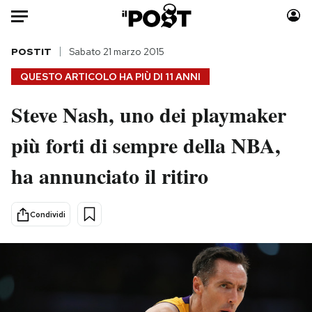
Auto
POSTIT
Sabato 21 marzo 2015
QUESTO ARTICOLO HA PIÙ DI
11 ANNI
HOME
Steve Nash, uno dei playmaker
Italia
Moda
più forti di sempre della NBA,
Mondo
Libri
Politica
Consumismi
ha annunciato il ritiro
Tecnologia
Storie/Idee
Internet
Ok Boomer!
Condividi
Scienza
Media
Cultura
Europa
Economia
Altrecose
Sport
Mondiali calcio 2026