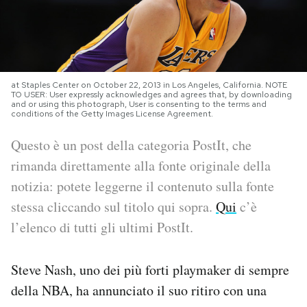
PODCAST
NEWSLETTER
at Staples Center on October 22, 2013 in Los Angeles, California. NOTE
TO USER: User expressly acknowledges and agrees that, by downloading
and or using this photograph, User is consenting to the terms and
conditions of the Getty Images License Agreement.
I MIEI PREFERITI
Questo è un post della categoria PostIt, che
rimanda direttamente alla fonte originale della
SHOP
notizia: potete leggerne il contenuto sulla fonte
stessa cliccando sul titolo qui sopra.
Qui
c’è
CALENDARIO
l’elenco di tutti gli ultimi PostIt.
AREA PERSONALE
Steve Nash, uno dei più forti playmaker di sempre
Area Personale
della NBA, ha annunciato il suo ritiro con una
Newsletter