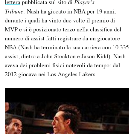
lettera
pubblicata sul sito di
Player’s
Notifiche mobile
Tribune
. Nash ha giocato in NBA per 19 anni,
Regala il Post
durante i quali ha vinto due volte il premio di
Hai bisogno di aiuto?
MVP e si è posizionato terzo nella
classifica
del
Esci
numero di assist fatti registrare da un giocatore
NBA (Nash ha terminato la sua carriera con 10.335
assist, dietro a John Stockton e Jason Kidd). Nash
aveva dei problemi fisici notevoli da tempo: dal
2012 giocava nei Los Angeles Lakers.