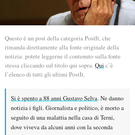
PODCAST
NEWSLETTER
Questo è un post della categoria PostIt, che
rimanda direttamente alla fonte originale della
I MIEI PREFERITI
notizia: potete leggerne il contenuto sulla fonte
stessa cliccando sul titolo qui sopra.
Qui
c’è
SHOP
l’elenco di tutti gli ultimi PostIt.
CALENDARIO
Si è spento a 88 anni Gustavo Selva
. Ne danno
notizia i figli. Giornalista e politico, è morto a
AREA PERSONALE
seguito di una malattia nella casa di Terni,
Area Personale
dove viveva da alcuni anni con la seconda
Newsletter