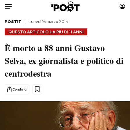
Auto
POSTIT
Lunedì 16 marzo 2015
QUESTO ARTICOLO HA PIÙ DI
11 ANNI
HOME
È morto a 88 anni Gustavo
Italia
Moda
Selva, ex giornalista e politico di
Mondo
Libri
Politica
Consumismi
centrodestra
Tecnologia
Storie/Idee
Internet
Ok Boomer!
Condividi
Scienza
Media
Cultura
Europa
Economia
Altrecose
Sport
Mondiali calcio 2026