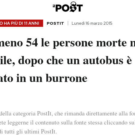
 HA PIÙ DI
11 ANNI
POSTIT
Lunedì 16 marzo 2015
meno 54 le persone morte n
ile, dopo che un autobus è
ato in un burrone
della categoria PostIt, che rimanda direttamente alla fo
ete leggerne il contenuto sulla fonte stessa cliccando sul
i tutti gli ultimi PostIt.