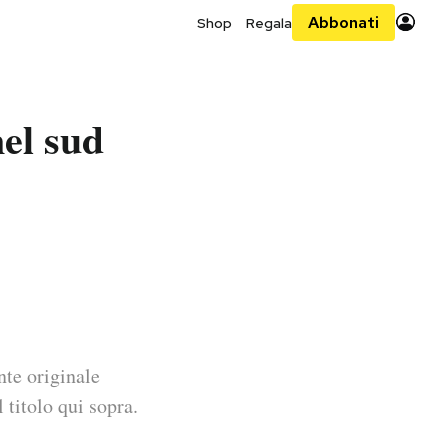
Abbonati
Shop
Regala
el sud
nte originale
 titolo qui sopra.