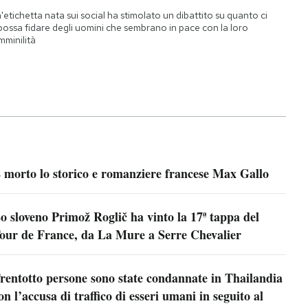
'etichetta nata sui social ha stimolato un dibattito su quanto ci
 possa fidare degli uomini che sembrano in pace con la loro
mminilità
 morto lo storico e romanziere francese Max Gallo
o sloveno Primož Roglič ha vinto la 17ª tappa del
our de France, da La Mure a Serre Chevalier
rentotto persone sono state condannate in Thailandia
on l’accusa di traffico di esseri umani in seguito al