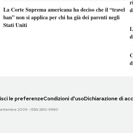
r
La Corte Suprema americana ha deciso che il “travel
d
ban” non si applica per chi ha già dei parenti negli
Stati Uniti
L
d
C
d
sci le preferenze
Condizioni d'uso
Dichiarazione di acc
 28 settembre 2009 - ISSN 2610-9980