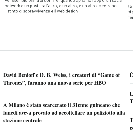
Per esempio prima di dormire, quando apriamo l'app di un social
network e un post tira l'altro, e un altro, e un altro: c'entrano
Un
l'istinto di sopravvivenza e il web design
si
fe
David Benioff e D. B. Weiss, i creatori di “Game of
È
Thrones”, faranno una nuova serie per HBO
L
T
A Milano è stato scarcerato il 31enne guineano che
lunedì aveva provato ad accoltellare un poliziotto alla
T
stazione centrale
c