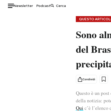
Newsletter
Podcast
Auto
QUESTO ARTICOLO
Sono al
HOME
Italia
Moda
del Bras
Mondo
Libri
Politica
Consumismi
precipit
Tecnologia
Storie/Idee
Internet
Ok Boomer!
Scienza
Media
Condividi
Cultura
Europa
Economia
Altrecose
Questo è un post 
Sport
Mondiali calcio 2026
della notizia: pot
Qui
c’è l’elenco d