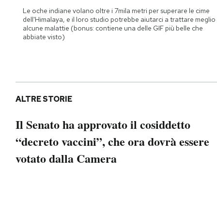
Notifiche mobile
Le oche indiane volano oltre i 7mila metri per superare le cime
dell'Himalaya, e il loro studio potrebbe aiutarci a trattare meglio
Regala il Post
alcune malattie (bonus: contiene una delle GIF più belle che
Hai bisogno di aiuto?
abbiate visto)
Esci
ALTRE STORIE
Il Senato ha approvato il cosiddetto
“decreto vaccini”, che ora dovrà essere
votato dalla Camera