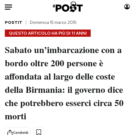
Auto
POSTIT
Domenica 15 marzo 2015
QUESTO ARTICOLO HA PIÙ DI
11 ANNI
HOME
Sabato un’imbarcazione con a
Italia
Moda
bordo oltre 200 persone è
Mondo
Libri
Politica
Consumismi
affondata al largo delle coste
Tecnologia
Storie/Idee
Internet
Ok Boomer!
della Birmania: il governo dice
Scienza
Media
che potrebbero esserci circa 50
Cultura
Europa
Economia
Altrecose
morti
Sport
Mondiali calcio 2026
Condividi