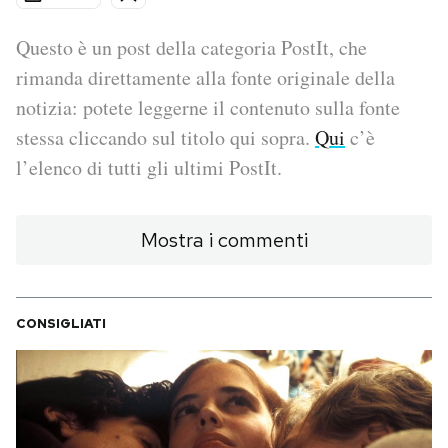
PODCAST
Questo è un post della categoria PostIt, che
rimanda direttamente alla fonte originale della
notizia: potete leggerne il contenuto sulla fonte
NEWSLETTER
stessa cliccando sul titolo qui sopra.
Qui
c’è
l’elenco di tutti gli ultimi PostIt.
I MIEI PREFERITI
Mostra i commenti
SHOP
CALENDARIO
CONSIGLIATI
AREA PERSONALE
Area Personale
Newsletter