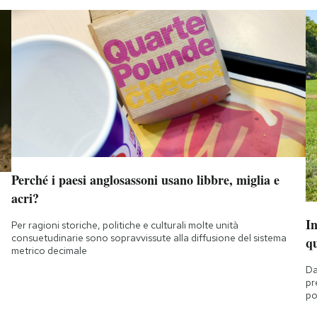
Perché i paesi anglosassoni usano libbre, miglia e
acri?
I
Per ragioni storiche, politiche e culturali molte unità
consuetudinarie sono sopravvissute alla diffusione del sistema
q
metrico decimale
Da
pr
po