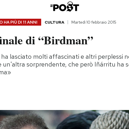
 HA PIÙ DI
11 ANNI
CULTURA
Martedì 10 febbraio 2015
finale di “Birdman”
ha lasciato molti affascinati e altri perplessi 
 un'altra sorprendente, che però Iñárritu ha 
ima»