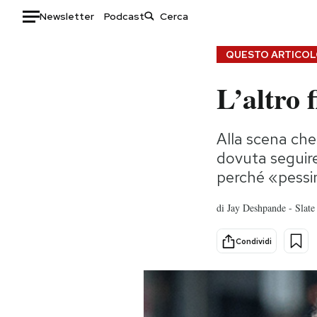
Newsletter
Podcast
Auto
QUESTO ARTICOLO
L’altro 
HOME
Italia
Moda
Alla scena che 
Mondo
Libri
dovuta seguire
Politica
Consumismi
perché «pess
Tecnologia
Storie/Idee
Internet
Ok Boomer!
di
Jay Deshpande - Slate
Scienza
Media
Cultura
Europa
Condividi
Economia
Altrecose
Sport
Mondiali calcio 2026