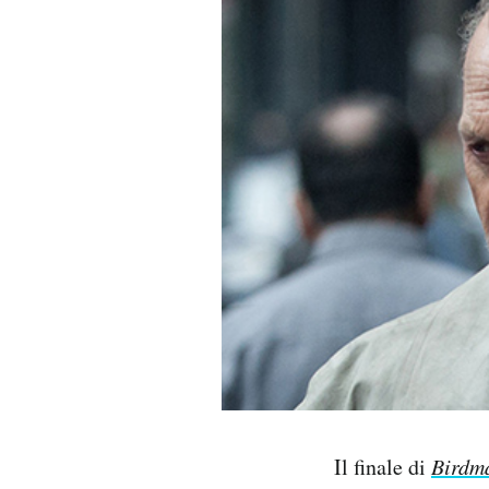
PODCAST
NEWSLETTER
I MIEI PREFERITI
SHOP
CALENDARIO
AREA PERSONALE
Area Personale
Il finale di
Birdm
Newsletter