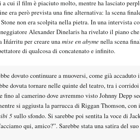
 a cui il film è piaciuto molto, mentre ha lasciato perpl
gine era però prevista una fine alternativa: la scena fin
one non era scolpita nella pietra. In una intervista c
ceneggiatore Alexander Dinelaris ha rivelato il piano che
ta Iñárritu per creare una
mise en abyme
nella scena fina
pettatore di qualcosa di concatenato e infinito.
bbe dovuto continuare a muoversi, come già accaduto in 
bbe dovuta tornare nelle quinte del teatro, tra i corridoi 
m e fino al camerino dove avremmo visto Johnny Depp se
mentre si aggiusta la parrucca di Riggan Thomson, con i
ibi 5
sullo sfondo. Si sarebbe poi sentita la voce di Jac
facciamo qui, amico?”. Sarebbe stata una satira del suo