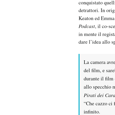
conquistato quelli
Notifiche mobile
detrattori. In ori
Regala il Post
Keaton ed Emma St
Hai bisogno di aiuto?
Esci
Podcast
, il co-s
in mente il regis
dare l’idea allo s
La camera avre
del film, e sare
durante il fil
allo specchio 
Pirati dei Cara
“Che cazzo ci 
infinito.