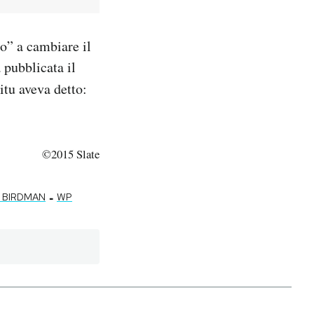
to” a cambiare il
a pubblicata il
ritu aveva detto:
©2015 Slate
-
O BIRDMAN
WP