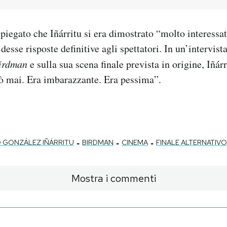
spiegato che Iñárritu si era dimostrato “molto interessa
desse risposte definitive agli spettatori. In un’intervist
irdman
e sulla sua scena finale prevista in origine, Iñár
rò mai. Era imbarazzante. Era pessima”.
-
-
-
 GONZÁLEZ IÑÁRRITU
BIRDMAN
CINEMA
FINALE ALTERNATIV
Mostra i commenti