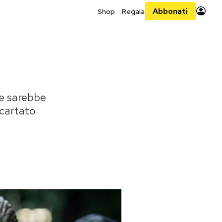
Abbonati
Shop
Regala
ne sarebbe
scartato