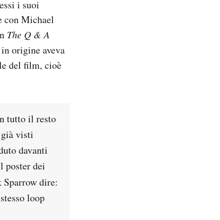
essi i suoi
ale con Michael
on
The Q & A
 in origine aveva
le del film, cioè
tutto il resto
già visti
duto davanti
l poster dei
k Sparrow dire:
 stesso loop