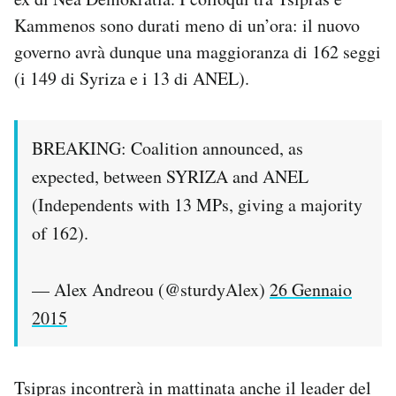
Notifiche mobile
Kammenos sono durati meno di un’ora: il nuovo
Regala il Post
governo avrà dunque una maggioranza di 162 seggi
Hai bisogno di aiuto?
(i 149 di Syriza e i 13 di ANEL).
Esci
BREAKING: Coalition announced, as
expected, between SYRIZA and ANEL
(Independents with 13 MPs, giving a majority
of 162).
— Alex Andreou (@sturdyAlex)
26 Gennaio
2015
Tsipras incontrerà in mattinata anche il leader del