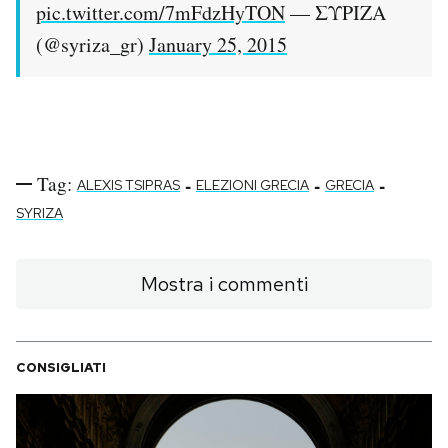
pic.twitter.com/7mFdzHyTON
— ΣΥΡΙΖΑ
(@syriza_gr)
January 25, 2015
Tag:
-
-
-
ALEXIS TSIPRAS
ELEZIONI GRECIA
GRECIA
SYRIZA
Mostra i commenti
CONSIGLIATI