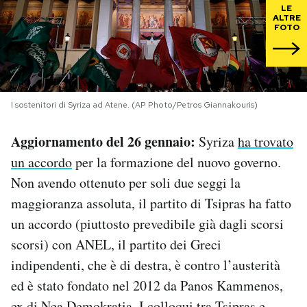
LE
ALTRE
PODCAST
FOTO
NEWSLETTER
I sostenitori di Syriza ad Atene. (AP Photo/Petros Giannakouris)
I MIEI PREFERITI
Aggiornamento del 26 gennaio:
Syriza
ha trovato
un accordo
per la formazione del nuovo governo.
SHOP
Non avendo ottenuto per soli due seggi la
maggioranza assoluta, il partito di Tsipras ha fatto
CALENDARIO
un accordo (piuttosto prevedibile già dagli scorsi
scorsi) con ANEL, il partito dei Greci
AREA PERSONALE
indipendenti, che è di destra, è contro l’austerità
Area Personale
ed è stato fondato nel 2012 da Panos Kammenos,
Newsletter
ex di Nea Demokratia. I colloqui tra Tsipras e