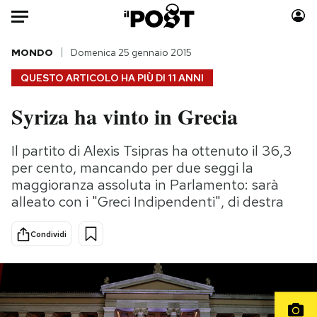
Auto
MONDO
Domenica 25 gennaio 2015
QUESTO ARTICOLO HA PIÙ DI
11 ANNI
HOME
Syriza ha vinto in Grecia
Italia
Moda
Mondo
Libri
Il partito di Alexis Tsipras ha ottenuto il 36,3
Politica
Consumismi
per cento, mancando per due seggi la
Tecnologia
Storie/Idee
maggioranza assoluta in Parlamento: sarà
alleato con i "Greci Indipendenti", di destra
Internet
Ok Boomer!
Scienza
Media
Condividi
Cultura
Europa
Economia
Altrecose
Sport
Mondiali calcio 2026