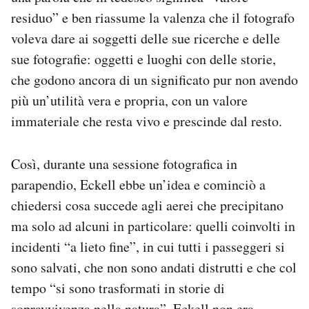
Notifiche mobile
residuo” e ben riassume la valenza che il fotografo
Regala il Post
voleva dare ai soggetti delle sue ricerche e delle
Hai bisogno di aiuto?
sue fotografie: oggetti e luoghi con delle storie,
Esci
che godono ancora di un significato pur non avendo
più un’utilità vera e propria, con un valore
immateriale che resta vivo e prescinde dal resto.
Così, durante una sessione fotografica in
parapendio, Eckell ebbe un’idea e cominciò a
chiedersi cosa succede agli aerei che precipitano
ma solo ad alcuni in particolare: quelli coinvolti in
incidenti “a lieto fine”, in cui tutti i passeggeri si
sono salvati, che non sono andati distrutti e che col
tempo “si sono trasformati in storie di
sopravvivenza nella natura”. Eckell
non era