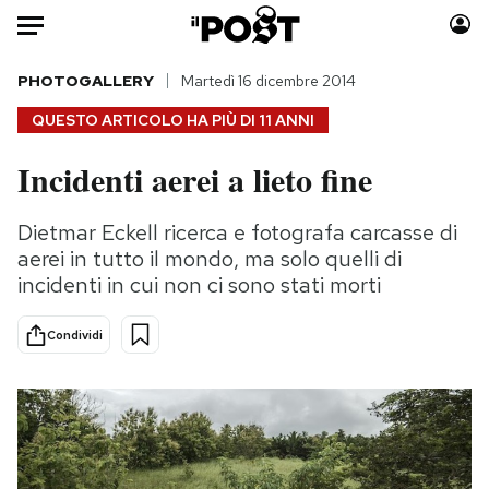
Auto
PHOTOGALLERY
Martedì 16 dicembre 2014
QUESTO ARTICOLO HA PIÙ DI
11 ANNI
HOME
Incidenti aerei a lieto fine
Italia
Moda
Mondo
Libri
Dietmar Eckell ricerca e fotografa carcasse di
Politica
Consumismi
aerei in tutto il mondo, ma solo quelli di
Tecnologia
Storie/Idee
incidenti in cui non ci sono stati morti
Internet
Ok Boomer!
Condividi
Scienza
Media
Cultura
Europa
Economia
Altrecose
Sport
Mondiali calcio 2026