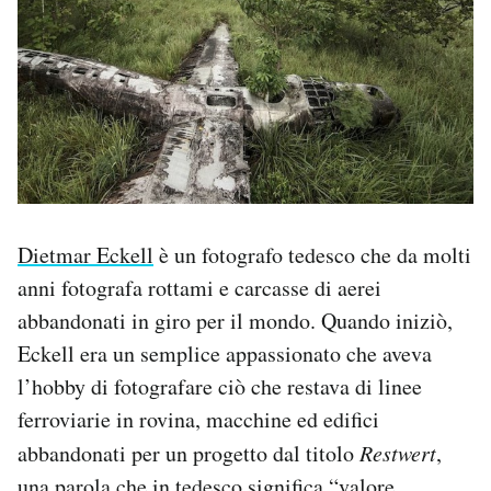
PODCAST
NEWSLETTER
I MIEI PREFERITI
Dietmar Eckell
è un fotografo tedesco che da molti
SHOP
anni fotografa rottami e carcasse di aerei
abbandonati in giro per il mondo. Quando iniziò,
CALENDARIO
Eckell era un semplice appassionato che aveva
l’hobby di fotografare ciò che restava di linee
AREA PERSONALE
ferroviarie in rovina, macchine ed edifici
abbandonati per un progetto dal titolo
Restwert
,
Area Personale
Newsletter
una parola che in tedesco significa “valore