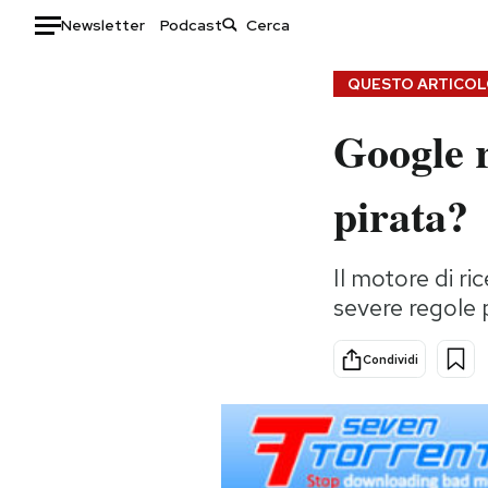
Newsletter
Podcast
Auto
QUESTO ARTICOLO
Google re
HOME
Italia
Moda
pirata?
Mondo
Libri
Politica
Consumismi
Il motore di r
Tecnologia
Storie/Idee
severe regole p
Internet
Ok Boomer!
Scienza
Media
Condividi
Cultura
Europa
Economia
Altrecose
Sport
Mondiali calcio 2026