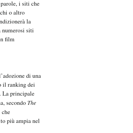
parole, i siti che
chi o altro
ondizionerà la
 numerosi siti
un film
l’adozione di una
 il ranking dei
. La principale
ana, secondo
The
l che
lto più ampia nel