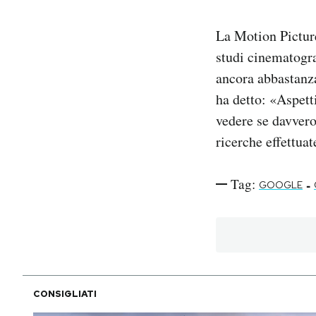
La Motion Picture
studi cinematogra
ancora abbastanza
ha detto: «Aspett
vedere se davvero
ricerche effettua
Tag:
-
GOOGLE
CONSIGLIATI