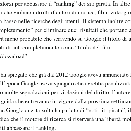
sforzi per abbassare il “ranking” dei siti pirata. In altre 
 che violano i diritti d’autori di musica, film, videogio
 basso nelle ricerche degli utenti. Il sistema inoltre c
pletamento” per eliminare quei risultati che portano a
rà meno probabile che scrivendo su Google il titolo di 
ati di autocompletamento come “titolo-del-film
g/download”.
,
ha spiegato
che già dal 2012 Google aveva annunciato 
All’epoca Google aveva spiegato che avrebbe penalizzato
no molte segnalazioni per violazioni del diritto d’autore
e guida che entreranno in vigore dalla prossima settim
 che Google questa volta ha parlato di “noti siti pirata”, i
ica che il motore di ricerca si riserverà una libertà mo
iti abbassare il ranking.