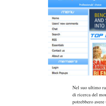
PODCAST
NEWSLETTER
I MIEI PREFERITI
SHOP
CALENDARIO
Nel suo ultimo r
AREA PERSONALE
di ricerca del mo
Area Personale
potrebbero avere 
Newsletter