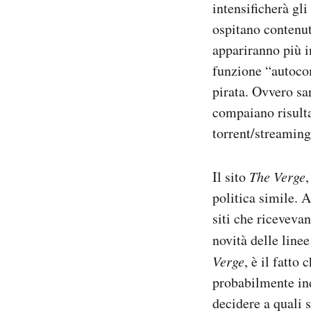
intensificherà gli 
Notifiche mobile
ospitano contenuti
Regala il Post
appariranno più in
Hai bisogno di aiuto?
Esci
funzione “autocom
pirata. Ovvero sa
compaiano risult
torrent/streamin
Il sito
The Verge
politica simile. 
siti che riceveva
novità delle line
Verge
, è il fatto
probabilmente ind
decidere a quali s