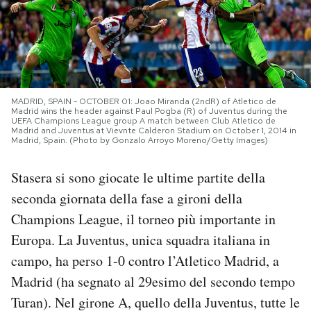
PODCAST
NEWSLETTER
MADRID, SPAIN - OCTOBER 01: Joao Miranda (2ndR) of Atletico de
Madrid wins the header against Paul Pogba (R) of Juventus during the
I MIEI PREFERITI
UEFA Champions League group A match between Club Atletico de
Madrid and Juventus at Vievnte Calderon Stadium on October 1, 2014 in
Madrid, Spain. (Photo by Gonzalo Arroyo Moreno/Getty Images)
SHOP
Stasera si sono giocate le ultime partite della
seconda giornata della fase a gironi della
CALENDARIO
Champions League, il torneo più importante in
Europa. La Juventus, unica squadra italiana in
AREA PERSONALE
campo, ha perso 1-0 contro l’Atletico Madrid, a
Madrid (ha segnato al 29esimo del secondo tempo
Area Personale
Turan). Nel girone A, quello della Juventus, tutte le
Newsletter