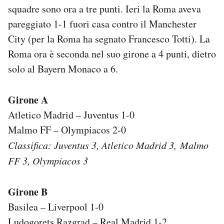
squadre sono ora a tre punti. Ieri la Roma aveva
Notifiche mobile
Regala il Post
pareggiato 1-1 fuori casa contro il Manchester
Hai bisogno di aiuto?
City (per la Roma ha segnato Francesco Totti). La
Esci
Roma ora è seconda nel suo girone a 4 punti, dietro
solo al Bayern Monaco a 6.
Girone A
Atletico Madrid – Juventus 1-0
Malmo FF – Olympiacos 2-0
Classifica: Juventus 3,
Atletico Madrid 3,
Malmo
FF 3, Olympiacos 3
Girone B
Basilea – Liverpool 1-0
Ludogorets Razgrad – Real Madrid 1-2