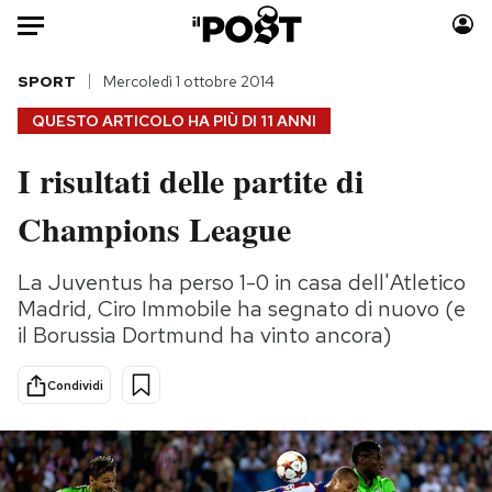
Auto
SPORT
Mercoledì 1 ottobre 2014
QUESTO ARTICOLO HA PIÙ DI
11 ANNI
HOME
I risultati delle partite di
Italia
Moda
Champions League
Mondo
Libri
Politica
Consumismi
La Juventus ha perso 1-0 in casa dell'Atletico
Tecnologia
Storie/Idee
Madrid, Ciro Immobile ha segnato di nuovo (e
Internet
Ok Boomer!
il Borussia Dortmund ha vinto ancora)
Scienza
Media
Cultura
Europa
Condividi
Economia
Altrecose
Sport
Mondiali calcio 2026